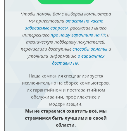
Чтобы помочь Вам с выбором компьютера
мы приготовили
ответы на часто
задаваемые вопросы
, рассказали много
интересного
про нашу гарантию на ПК
и
техническую поддержку покупателей,
перечислили доступные
способы оплаты
и
уточнили информацию
о вариантах
доставки ПК
.
Наша компания специализируется
исключительно на сборке компьютеров,
их гарантийном и постгарантийном
обслуживании, профилактике и
модернизации.
Мы не стараемся охватить всё, мы
стремимся быть лучшими в своей
области.