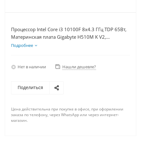
Процессор Intel Core i3 10100F 8x4.3 ГГц TDP 65Вт,
Материнская плата Gigabyte H510M K V2,
Видеокарта RX 6700XT 12Гб, Память DDR4 64Gb,
Подробнее
Диски SSD 250Гб + HDD 1Тб, БП 600Вт
Нет в наличии
Нашли дешевле?
Поделиться
Цена действительна при покупке в офисе, при оформлении
заказа по телефону, через WhatsApp или через интернет-
магазин.