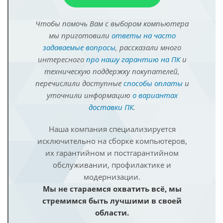
Чтобы помочь Вам с выбором компьютера
мы приготовили
ответы на часто
задаваемые вопросы
, рассказали много
интересного
про нашу гарантию на ПК
и
техническую поддержку покупателей,
перечислили доступные
способы оплаты
и
уточнили информацию
о вариантах
доставки ПК
.
Наша компания специализируется
исключительно на сборке компьютеров,
их гарантийном и постгарантийном
обслуживании, профилактике и
модернизации.
Мы не стараемся охватить всё, мы
стремимся быть лучшими в своей
области.