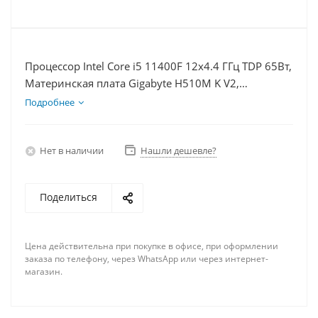
Процессор Intel Core i5 11400F 12x4.4 ГГц TDP 65Вт,
Материнская плата Gigabyte H510M K V2,
Видеокарта RX 6700XT 12Гб, Память DDR4 64Gb,
Подробнее
Диски SSD 250Гб + HDD 1Тб, БП 600Вт
Нет в наличии
Нашли дешевле?
Поделиться
Цена действительна при покупке в офисе, при оформлении
заказа по телефону, через WhatsApp или через интернет-
магазин.