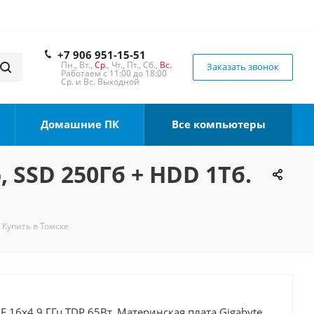
+7 906 951-15-51
Пн., Вт.,
Ср.
, Чт., Пт., Сб.,
Вс.
Заказать звонок
Работаем с 11:00 до 18:00
Ср. и Вс. Выходной
Домашние ПК
Все компьютеры
, SSD 250Гб + HDD 1Тб.
 Купить в Томске
0F 16x4.9 ГГц TDP 65Вт, Материнская плата Gigabyte