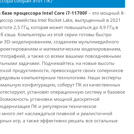
ссора собран этот ПК?
базе процессора Intel Core i7-11700F
– это мощный 8-
ссор семейства Intel Rocket Lake, выпущенный в 2021
астоте 2,5 ГГц, которая может повышаться до 4,9 ГГц в
Мб кэша. Компьютеры из этой серии готовы быстро
м и 3D–моделированием, созданием мультимедийного
 проектированием и математическим моделированием,
тографией, а также со всеми вашими повседневными
ьными задачами. Поднимайтесь на новые высоты
ской продуктивности, превосходите своих соперников
передовым компьютерным технологиям. Наши эксперты
имальную конфигурацию, соберут ПК из качественных
отестируют, установят операционную систему и базовое
 Возможность установки мощной дискретной
одернизация ПК и регулярное техническое
 много лет наслаждаться плавной и реалистичной
ных игр, а также эффективно решать все остальные