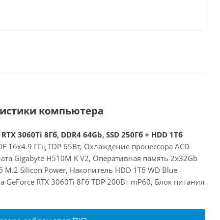
ристики компьютера
 RTX 3060Ti 8Гб, DDR4 64Gb, SSD 250Гб + HDD 1Тб
00F 16x4.9 ГГц TDP 65Вт, Охлаждение процессора ACD
лата Gigabyte H510M K V2, Оперативная память 2x32Gb
 M.2 Silicon Power, Накопитель HDD 1Тб WD Blue
a GeForce RTX 3060Ti 8Гб TDP 200Вт mP60, Блок питания