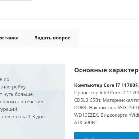
оставка
Задать вопрос
Основные характе
в по
Компьютер Core i7 11700F,
, настройку,
Процессор Intel Core i7 117
ит чуть больше
CD5L3 65Вт, Материнская п
ыполнить в течении
DDR4, Накопитель SSD 256Гб
гураций,
WD10EZEX, Видеокарта nVidi
вляется за 1-3 дня.
ATX 600Вт