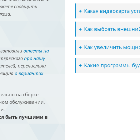
можете сообщить
Какая видеокарта ус
каза.
Как выбрать внешний
Как увеличить мощно
иготовили
ответы на
нтересного
про нашу
Какие программы буд
ателей, перечислили
рмацию
о вариантах
ельно на сборке
йном обслуживании,
и.
ся быть лучшими в