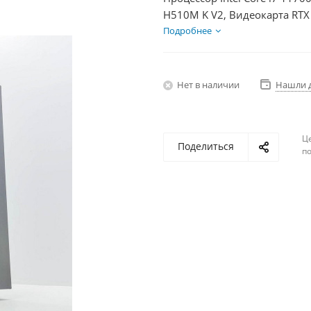
H510M K V2, Видеокарта RTX
HDD 1Тб, БП 600Вт
Подробнее
Нет в наличии
Нашли 
Ц
Поделиться
по