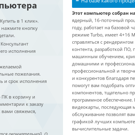
На базе какого проце
мпьютера
Этот компьютер собран на 
ядерный, 16-поточный проце
упить в 1 клик».
году, работает на базовой ч
и нажмите кнопку
режиме Turbo, имеет 4+16 
детали.
справляться с рендеринго
. Консультант
контента, разработкой ПО,
 его исполнения
машинным обучением, крип
домашними и профессионал
 желаемой
профессиональной и творче
льные пожелания.
и конкурентов благодаря 
ть и срок исполнения
помогут вам подобрать опт
компонентов, тщательно пр
ПК в корзину и
программное обеспечение.
омментарии к заказу
видеокарты, последующая м
 вами свяжемся,
обслуживание позволят вам
графикой лучших компьютер
вычислительные задачи.
тся окончательной. О