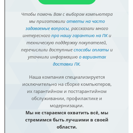
Чтобы помочь Вам с выбором компьютера
мы приготовили
ответы на часто
задаваемые вопросы
, рассказали много
интересного
про нашу гарантию на ПК
и
техническую поддержку покупателей,
перечислили доступные
способы оплаты
и
уточнили информацию
о вариантах
доставки ПК
.
Наша компания специализируется
исключительно на сборке компьютеров,
их гарантийном и постгарантийном
обслуживании, профилактике и
модернизации.
Мы не стараемся охватить всё, мы
стремимся быть лучшими в своей
области.