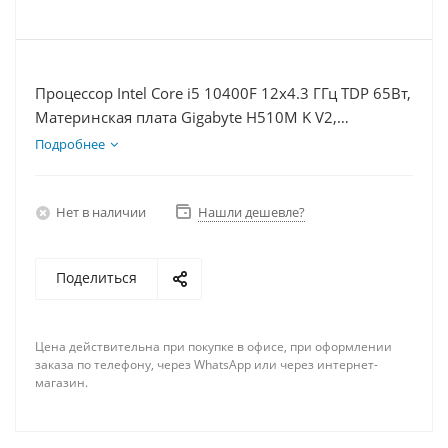
Процессор Intel Core i5 10400F 12x4.3 ГГц TDP 65Вт,
Материнская плата Gigabyte H510M K V2,
Видеокарта RTX 3060Ti 8Гб, Память DDR4 64Gb,
Подробнее
Диски SSD 250Гб + HDD 2Тб, БП 600Вт
Нет в наличии
Нашли дешевле?
Поделиться
Цена действительна при покупке в офисе, при оформлении
заказа по телефону, через WhatsApp или через интернет-
магазин.