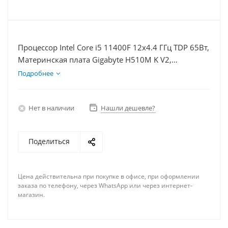
Процессор Intel Core i5 11400F 12x4.4 ГГц TDP 65Вт,
Материнская плата Gigabyte H510M K V2,
Видеокарта RTX 3060Ti 8Гб, Память DDR4 64Gb,
Подробнее
Диски SSD 250Гб + HDD 2Тб, БП 600Вт
Нет в наличии
Нашли дешевле?
Поделиться
Цена действительна при покупке в офисе, при оформлении
заказа по телефону, через WhatsApp или через интернет-
магазин.