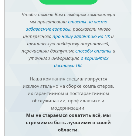
Чтобы помочь Вам с выбором компьютера
мы приготовили
ответы на часто
задаваемые вопросы
, рассказали много
интересного
про нашу гарантию на ПК
и
техническую поддержку покупателей,
перечислили доступные
способы оплаты
и
уточнили информацию
о вариантах
доставки ПК
.
Наша компания специализируется
исключительно на сборке компьютеров,
их гарантийном и постгарантийном
обслуживании, профилактике и
модернизации.
Мы не стараемся охватить всё, мы
стремимся быть лучшими в своей
области.