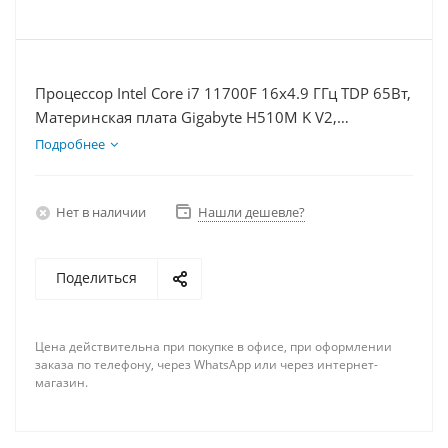
Процессор Intel Core i7 11700F 16x4.9 ГГц TDP 65Вт,
Материнская плата Gigabyte H510M K V2,
Видеокарта RTX 3060Ti 8Гб, Память DDR4 64Gb,
Подробнее
Диски SSD 250Гб + HDD 2Тб, БП 600Вт
Нет в наличии
Нашли дешевле?
Поделиться
Цена действительна при покупке в офисе, при оформлении
заказа по телефону, через WhatsApp или через интернет-
магазин.