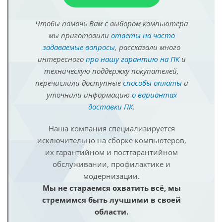
Чтобы помочь Вам с выбором компьютера
мы приготовили
ответы на часто
задаваемые вопросы
, рассказали много
интересного
про нашу гарантию на ПК
и
техническую поддержку покупателей,
перечислили доступные
способы оплаты
и
уточнили информацию
о вариантах
доставки ПК
.
Наша компания специализируется
исключительно на сборке компьютеров,
их гарантийном и постгарантийном
обслуживании, профилактике и
модернизации.
Мы не стараемся охватить всё, мы
стремимся быть лучшими в своей
области.