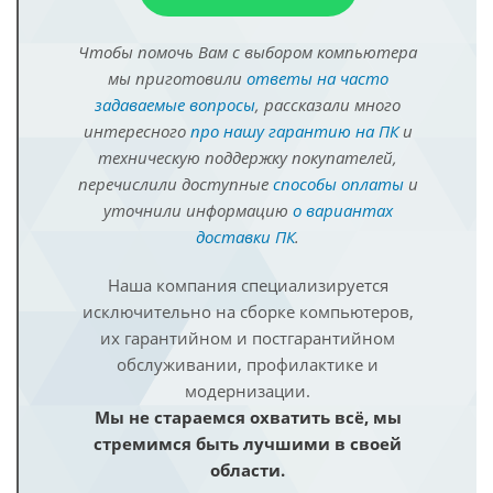
Чтобы помочь Вам с выбором компьютера
мы приготовили
ответы на часто
задаваемые вопросы
, рассказали много
интересного
про нашу гарантию на ПК
и
техническую поддержку покупателей,
перечислили доступные
способы оплаты
и
уточнили информацию
о вариантах
доставки ПК
.
Наша компания специализируется
исключительно на сборке компьютеров,
их гарантийном и постгарантийном
обслуживании, профилактике и
модернизации.
Мы не стараемся охватить всё, мы
стремимся быть лучшими в своей
области.