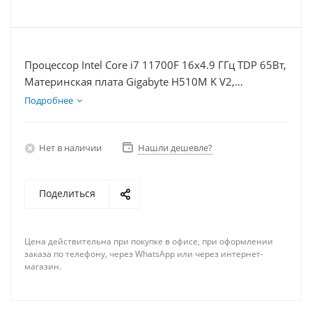
Процессор Intel Core i7 11700F 16x4.9 ГГц TDP 65Вт,
Материнская плата Gigabyte H510M K V2,
Видеокарта RTX 3060 8Гб, Память DDR4 64Gb,
Подробнее
Диски SSD 250Гб + HDD 1Тб, БП 600Вт
Нет в наличии
Нашли дешевле?
Поделиться
Цена действительна при покупке в офисе, при оформлении
заказа по телефону, через WhatsApp или через интернет-
магазин.