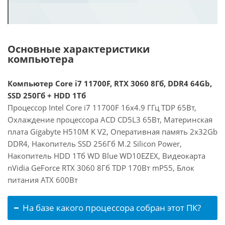
Основные характеристики
компьютера
Компьютер Core i7 11700F, RTX 3060 8Гб, DDR4 64Gb,
SSD 250Гб + HDD 1Тб
Процессор Intel Core i7 11700F 16x4.9 ГГц TDP 65Вт,
Охлаждение процессора ACD CD5L3 65Вт, Материнская
плата Gigabyte H510M K V2, Оперативная память 2x32Gb
DDR4, Накопитель SSD 256Гб M.2 Silicon Power,
Накопитель HDD 1Тб WD Blue WD10EZEX, Видеокарта
nVidia GeForce RTX 3060 8Гб TDP 170Вт mP55, Блок
питания ATX 600Вт
На базе какого процессора собран этот ПК?