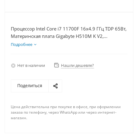
Процессор Intel Core i7 11700F 16x4.9 ГГц TDP 65Вт,
Материнская плата Gigabyte H510M K V2,
Видеокарта RTX 3060 12Гб, Память DDR4 64Gb,
Подробнее
Диски SSD 250Гб, БП 600Вт
Нет в наличии
Нашли дешевле?
Поделиться
Цена действительна при покупке в офисе, при оформлении
заказа по телефону, через WhatsApp или через интернет-
магазин.