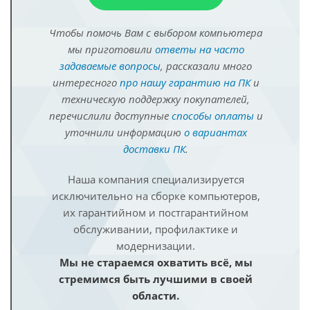
Чтобы помочь Вам с выбором компьютера
мы приготовили
ответы на часто
задаваемые вопросы
, рассказали много
интересного
про нашу гарантию на ПК
и
техническую поддержку покупателей,
перечислили доступные
способы оплаты
и
уточнили информацию
о вариантах
доставки ПК
.
Наша компания специализируется
исключительно на сборке компьютеров,
их гарантийном и постгарантийном
обслуживании, профилактике и
модернизации.
Мы не стараемся охватить всё, мы
стремимся быть лучшими в своей
области.