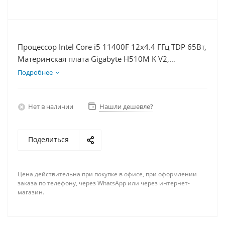
Процессор Intel Core i5 11400F 12x4.4 ГГц TDP 65Вт,
Материнская плата Gigabyte H510M K V2,
Видеокарта RTX 4060Ti 8Гб, Память DDR4 32Gb,
Подробнее
Диски SSD 500Гб + HDD 1Тб, БП 600Вт
Нет в наличии
Нашли дешевле?
Поделиться
Цена действительна при покупке в офисе, при оформлении
заказа по телефону, через WhatsApp или через интернет-
магазин.