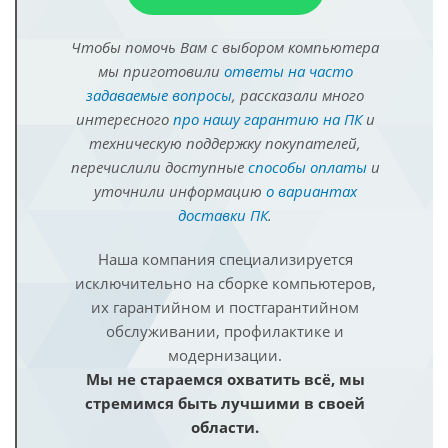
Чтобы помочь Вам с выбором компьютера
мы приготовили
ответы на часто
задаваемые вопросы
, рассказали много
интересного
про нашу гарантию на ПК
и
техническую поддержку покупателей,
перечислили доступные
способы оплаты
и
уточнили информацию
о вариантах
доставки ПК
.
Наша компания специализируется
исключительно на сборке компьютеров,
их гарантийном и постгарантийном
обслуживании, профилактике и
модернизации.
Мы не стараемся охватить всё, мы
стремимся быть лучшими в своей
области.