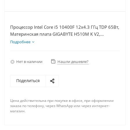
Процессор Intel Core i5 10400F 12x4.3 ГГц TDP 65Вт,
Материнская плата GIGABYTE H510M K V2,
Видеокарта RTX 4060Ti 8Гб, Память DDR4 32Gb,
Подробнее
Диски SSD 500Гб + HDD 2Тб, БП 600Вт
Нет в наличии
Нашли дешевле?
Поделиться
Цена действительна при покупке в офисе, при оформлении
заказа по телефону, через WhatsApp или через интернет-
магазин.