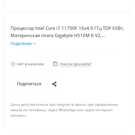
Процессор Intel Core i7 11700F 16x4.9 ГГц TDP 65Вт,
Материнская плата Gigabyte H510M K V2,
Видеокарта RTX 4060Ti 8Гб, Память DDR4 32Gb,
Подробнее
Диски SSD 500Гб + HDD 2Тб, БП 600Вт
Нет в наличии
Нашли дешевле?
Поделиться
Цена действительна при покупке в офисе, при оформлении
заказа по телефону, через WhatsApp или через интернет-
магазин.