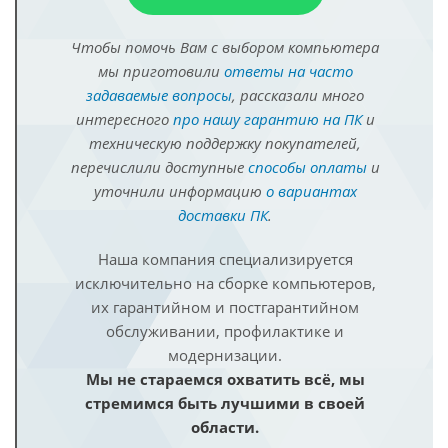
Чтобы помочь Вам с выбором компьютера
мы приготовили
ответы на часто
задаваемые вопросы
, рассказали много
интересного
про нашу гарантию на ПК
и
техническую поддержку покупателей,
перечислили доступные
способы оплаты
и
уточнили информацию
о вариантах
доставки ПК
.
Наша компания специализируется
исключительно на сборке компьютеров,
их гарантийном и постгарантийном
обслуживании, профилактике и
модернизации.
Мы не стараемся охватить всё, мы
стремимся быть лучшими в своей
области.