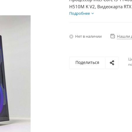
H510M K V2, Видеокарта RTX
600Вт
Подробнее
Нет в наличии
Нашли 
Ц
Поделиться
по