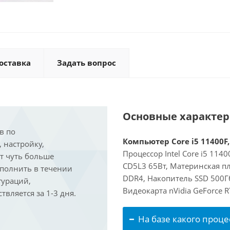
оставка
Задать вопрос
Основные характе
в по
Компьютер Core i5 11400F,
, настройку,
Процессор Intel Core i5 114
ит чуть больше
CD5L3 65Вт, Материнская п
ыполнить в течении
DDR4, Накопитель SSD 500Гб
гураций,
Видеокарта nVidia GeForce 
вляется за 1-3 дня.
На базе какого проце