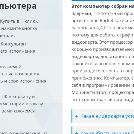
мпьютера
Этот компьютер собран на 
ядерный, 12-поточный проц
архитектуре Rocket Lake и 
упить в 1 клик».
разгона до 4,4 ГГц в режим
и нажмите кнопку
поэтому для работы с граф
детали.
видеокарта. Этот процессор
. Консультант
хорошую производительност
 его исполнения
видеокарты, достаточного 
накопителя позволяет комп
 желаемой
производительность в сов
льные пожелания.
приложениях. Компьютер, с
ть и срок исполнения
себя в программировании и
Мощности этого процессора 
ПК в корзину и
потоковой трансляции виде
омментарии к заказу
 вами свяжемся,
Какая видеокарта ус
Как выбрать внешний
тся окончательной. О