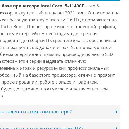
базе процессора Intel Core i5-11400F
– это 6-
ессор, выпущенный в начале 2021 года. Он основан на
имеет базовую тактовую частоту 2,6 ГГц с возможностью
е Turbo Boost. Процессор не имеет встроенной графики,
ическим интерфейсом необходима дискретная
 подходит для сборки ПК среднего класса, обеспечивая
ь в различных задачах и играх. Установка мощной
объема оперативной памяти, производительного SSD
ьютерам этой серии выдавать отличную
ременных играх и ресурсоемких профессиональных
обранный на базе этого процессора, отлично проявит
 проектировании, работе с видео и графикой.
будет достаточно в том числе и для качественной
о.
тановлена в этом компьютере?
 вид, подсветку и охлаждение ПК?