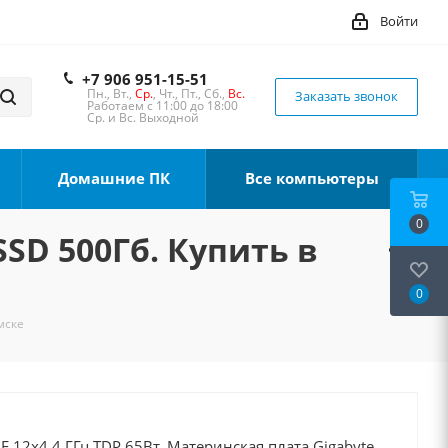
Войти
+7 906 951-15-51
Пн., Вт.,
Ср.
, Чт., Пт., Сб.,
Вс.
Заказать звонок
Работаем с 11:00 до 18:00
Ср. и Вс. Выходной
Домашние ПК
Все компьютеры
0
SSD 500Гб. Купить в
0
мске
0F 12x4.4 ГГц TDP 65Вт, Материнская плата Gigabyte