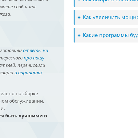
можете сообщить
каза.
Как увеличить мощно
Какие программы буд
иготовили
ответы на
нтересного
про нашу
ателей, перечислили
рмацию
о вариантах
ельно на сборке
йном обслуживании,
и.
ся быть лучшими в