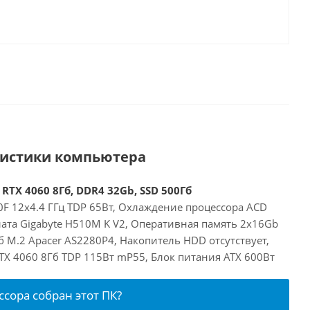
ристики компьютера
 RTX 4060 8Гб, DDR4 32Gb, SSD 500Гб
00F 12x4.4 ГГц TDP 65Вт, Охлаждение процессора ACD
лата Gigabyte H510M K V2, Оперативная память 2x16Gb
 M.2 Apacer AS2280P4, Накопитель HDD отсутствует,
RTX 4060 8Гб TDP 115Вт mP55, Блок питания ATX 600Вт
ссора собран этот ПК?