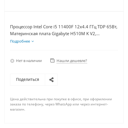
Процессор Intel Core i5 11400F 12x4.4 ГГц TDP 65Вт,
Материнская плата Gigabyte H510M K V2,
Видеокарта RTX 4060 8Гб, Память DDR4 32Gb,
Подробнее
Диски SSD 500Гб + HDD 2Тб, БП 600Вт
Нет в наличии
Нашли дешевле?
Поделиться
Цена действительна при покупке в офисе, при оформлении
заказа по телефону, через WhatsApp или через интернет-
магазин.