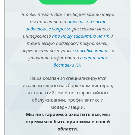
Чтобы помочь Вам с выбором компьютера
мы приготовили
ответы на часто
задаваемые вопросы
, рассказали много
интересного
про нашу гарантию на ПК
и
техническую поддержку покупателей,
перечислили доступные
способы оплаты
и
уточнили информацию
о вариантах
доставки ПК
.
Наша компания специализируется
исключительно на сборке компьютеров,
их гарантийном и постгарантийном
обслуживании, профилактике и
модернизации.
Мы не стараемся охватить всё, мы
стремимся быть лучшими в своей
области.