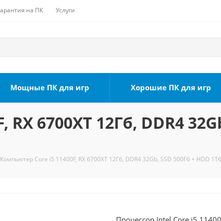
Гарантия на ПК
Услуги
Мощные ПК для игр
Хорошие ПК для игр
, RX 6700XT 12Гб, DDR4 32G
Компьютер Core i5 11400F, RX 6700XT 12Гб, DDR4 32Gb, SSD 500Гб + HDD 1Тб
Процессор Intel Core i5 1140