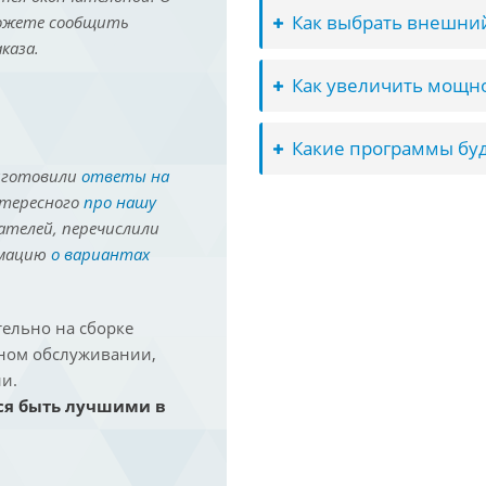
Как выбрать внешний
можете сообщить
каза.
Как увеличить мощно
Какие программы буд
иготовили
ответы на
нтересного
про нашу
ателей, перечислили
рмацию
о вариантах
ельно на сборке
йном обслуживании,
и.
ся быть лучшими в