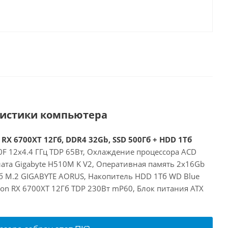
ристики компьютера
 RX 6700XT 12Гб, DDR4 32Gb, SSD 500Гб + HDD 1Тб
00F 12x4.4 ГГц TDP 65Вт, Охлаждение процессора ACD
лата Gigabyte H510M K V2, Оперативная память 2x16Gb
б M.2 GIGABYTE AORUS, Накопитель HDD 1Тб WD Blue
on RX 6700XT 12Гб TDP 230Вт mP60, Блок питания ATX