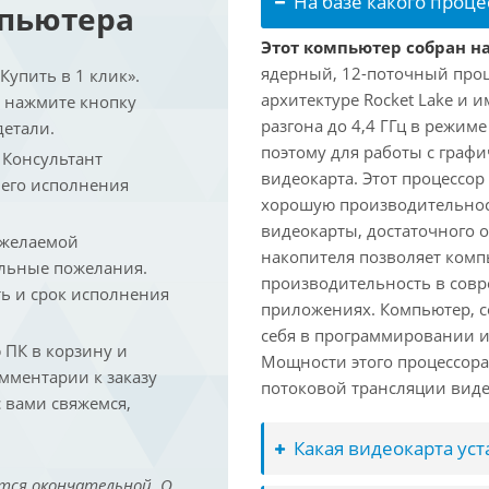
На базе какого проце
мпьютера
Этот компьютер собран на 
ядерный, 12-поточный проц
упить в 1 клик».
архитектуре Rocket Lake и 
и нажмите кнопку
разгона до 4,4 ГГц в режим
детали.
поэтому для работы с граф
. Консультант
видеокарта. Этот процессор
 его исполнения
хорошую производительност
видеокарты, достаточного 
 желаемой
накопителя позволяет комп
льные пожелания.
производительность в сов
ть и срок исполнения
приложениях. Компьютер, с
себя в программировании и
ПК в корзину и
Мощности этого процессора 
омментарии к заказу
потоковой трансляции виде
 вами свяжемся,
Какая видеокарта ус
тся окончательной. О