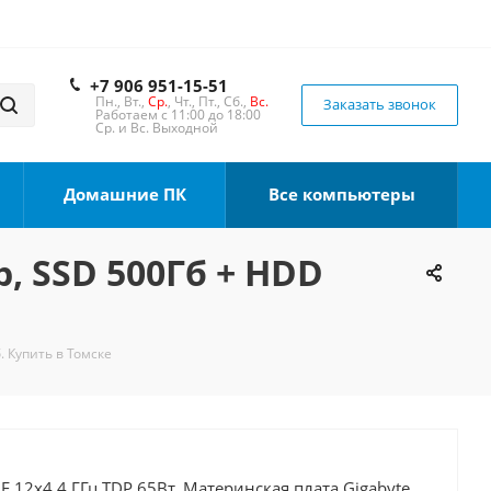
+7 906 951-15-51
Пн., Вт.,
Ср.
, Чт., Пт., Сб.,
Вс.
Заказать звонок
Работаем с 11:00 до 18:00
Ср. и Вс. Выходной
Домашние ПК
Все компьютеры
b, SSD 500Гб + HDD
. Купить в Томске
0F 12x4.4 ГГц TDP 65Вт, Материнская плата Gigabyte