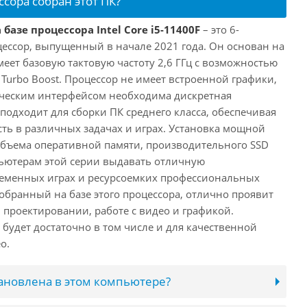
ссора собран этот ПК?
базе процессора Intel Core i5-11400F
– это 6-
ессор, выпущенный в начале 2021 года. Он основан на
имеет базовую тактовую частоту 2,6 ГГц с возможностью
е Turbo Boost. Процессор не имеет встроенной графики,
ическим интерфейсом необходима дискретная
 подходит для сборки ПК среднего класса, обеспечивая
ь в различных задачах и играх. Установка мощной
объема оперативной памяти, производительного SSD
ьютерам этой серии выдавать отличную
ременных играх и ресурсоемких профессиональных
обранный на базе этого процессора, отлично проявит
 проектировании, работе с видео и графикой.
будет достаточно в том числе и для качественной
о.
тановлена в этом компьютере?