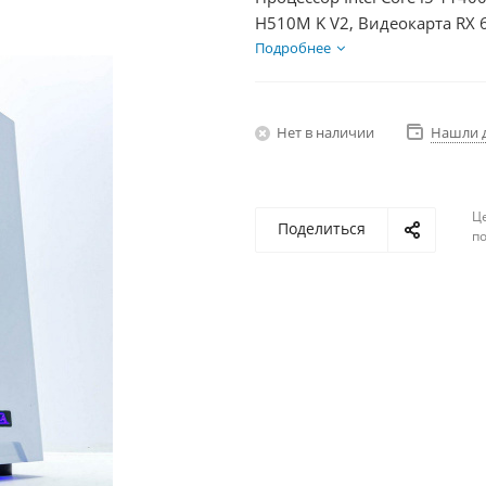
H510M K V2, Видеокарта RX 
HDD 1Тб, БП 600Вт
Подробнее
Нет в наличии
Нашли 
Ц
Поделиться
по