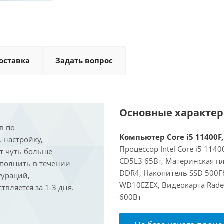
оставка
Задать вопрос
Основные характе
в по
Компьютер Core i5 11400F,
, настройку,
Процессор Intel Core i5 114
ит чуть больше
CD5L3 65Вт, Материнская п
ыполнить в течении
DDR4, Накопитель SSD 500Г
гураций,
WD10EZEX, Видеокарта Rade
вляется за 1-3 дня.
600Вт