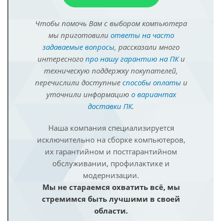
Чтобы помочь Вам с выбором компьютера
мы приготовили
ответы на часто
задаваемые вопросы
, рассказали много
интересного
про нашу гарантию на ПК
и
техническую поддержку покупателей,
перечислили доступные
способы оплаты
и
уточнили информацию
о вариантах
доставки ПК
.
Наша компания специализируется
исключительно на сборке компьютеров,
их гарантийном и постгарантийном
обслуживании, профилактике и
модернизации.
Мы не стараемся охватить всё, мы
стремимся быть лучшими в своей
области.