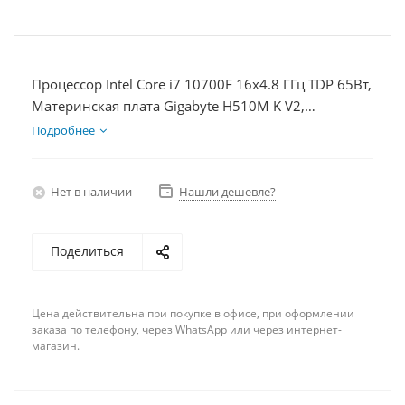
Процессор Intel Core i7 10700F 16x4.8 ГГц TDP 65Вт,
Материнская плата Gigabyte H510M K V2,
Видеокарта RX 6700XT 12Гб, Память DDR4 32Gb,
Подробнее
Диски SSD 500Гб + HDD 1Тб, БП 600Вт
Нет в наличии
Нашли дешевле?
Поделиться
Цена действительна при покупке в офисе, при оформлении
заказа по телефону, через WhatsApp или через интернет-
магазин.