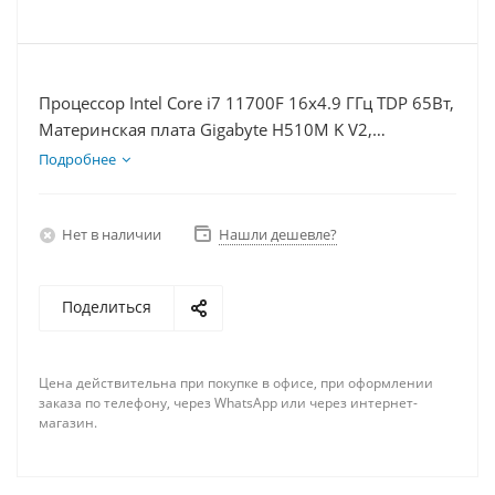
Процессор Intel Core i7 11700F 16x4.9 ГГц TDP 65Вт,
Материнская плата Gigabyte H510M K V2,
Видеокарта RX 6700XT 12Гб, Память DDR4 32Gb,
Подробнее
Диски SSD 500Гб + HDD 2Тб, БП 600Вт
Нет в наличии
Нашли дешевле?
Поделиться
Цена действительна при покупке в офисе, при оформлении
заказа по телефону, через WhatsApp или через интернет-
магазин.