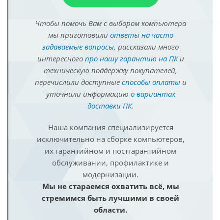
Чтобы помочь Вам с выбором компьютера
мы приготовили
ответы на часто
задаваемые вопросы
, рассказали много
интересного
про нашу гарантию на ПК
и
техническую поддержку покупателей,
перечислили доступные
способы оплаты
и
уточнили информацию
о вариантах
доставки ПК
.
Наша компания специализируется
исключительно на сборке компьютеров,
их гарантийном и постгарантийном
обслуживании, профилактике и
модернизации.
Мы не стараемся охватить всё, мы
стремимся быть лучшими в своей
области.