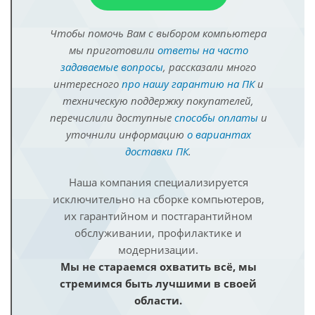
Чтобы помочь Вам с выбором компьютера
мы приготовили
ответы на часто
задаваемые вопросы
, рассказали много
интересного
про нашу гарантию на ПК
и
техническую поддержку покупателей,
перечислили доступные
способы оплаты
и
уточнили информацию
о вариантах
доставки ПК
.
Наша компания специализируется
исключительно на сборке компьютеров,
их гарантийном и постгарантийном
обслуживании, профилактике и
модернизации.
Мы не стараемся охватить всё, мы
стремимся быть лучшими в своей
области.