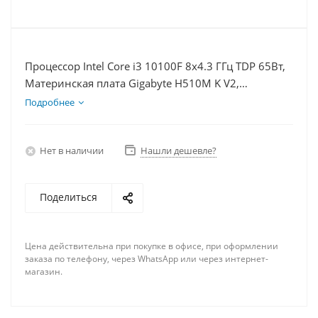
Процессор Intel Core i3 10100F 8x4.3 ГГц TDP 65Вт,
Материнская плата Gigabyte H510M K V2,
Видеокарта RX 6700 10Гб, Память DDR4 32Gb,
Подробнее
Диски SSD 500Гб + HDD 1Тб, БП 600Вт
Нет в наличии
Нашли дешевле?
Поделиться
Цена действительна при покупке в офисе, при оформлении
заказа по телефону, через WhatsApp или через интернет-
магазин.