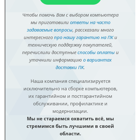
Чтобы помочь Вам с выбором компьютера
мы приготовили
ответы на часто
задаваемые вопросы
, рассказали много
интересного
про нашу гарантию на ПК
и
техническую поддержку покупателей,
перечислили доступные
способы оплаты
и
уточнили информацию
о вариантах
доставки ПК
.
Наша компания специализируется
исключительно на сборке компьютеров,
их гарантийном и постгарантийном
обслуживании, профилактике и
модернизации.
Мы не стараемся охватить всё, мы
стремимся быть лучшими в своей
области.