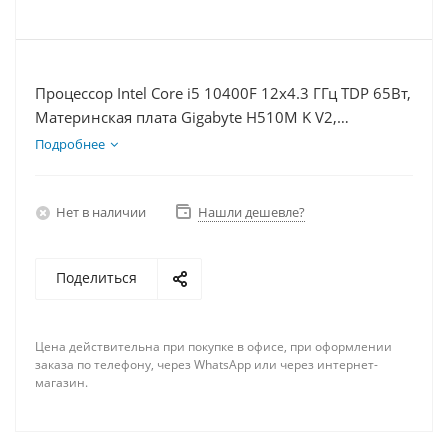
Процессор Intel Core i5 10400F 12x4.3 ГГц TDP 65Вт,
Материнская плата Gigabyte H510M K V2,
Видеокарта RX 6700 10Гб, Память DDR4 32Gb,
Подробнее
Диски SSD 500Гб + HDD 2Тб, БП 600Вт
Нет в наличии
Нашли дешевле?
Поделиться
Цена действительна при покупке в офисе, при оформлении
заказа по телефону, через WhatsApp или через интернет-
магазин.