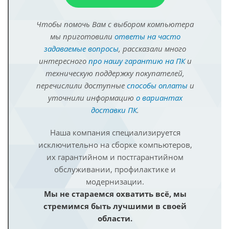
Чтобы помочь Вам с выбором компьютера
мы приготовили
ответы на часто
задаваемые вопросы
, рассказали много
интересного
про нашу гарантию на ПК
и
техническую поддержку покупателей,
перечислили доступные
способы оплаты
и
уточнили информацию
о вариантах
доставки ПК
.
Наша компания специализируется
исключительно на сборке компьютеров,
их гарантийном и постгарантийном
обслуживании, профилактике и
модернизации.
Мы не стараемся охватить всё, мы
стремимся быть лучшими в своей
области.