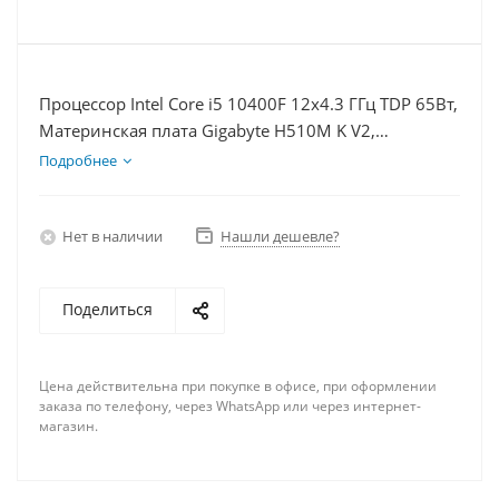
Процессор Intel Core i5 10400F 12x4.3 ГГц TDP 65Вт,
Материнская плата Gigabyte H510M K V2,
Видеокарта RTX 3060 8Гб, Память DDR4 32Gb,
Подробнее
Диски SSD 500Гб, БП 600Вт
Нет в наличии
Нашли дешевле?
Поделиться
Цена действительна при покупке в офисе, при оформлении
заказа по телефону, через WhatsApp или через интернет-
магазин.