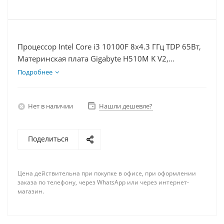
Процессор Intel Core i3 10100F 8x4.3 ГГц TDP 65Вт,
Материнская плата Gigabyte H510M K V2,
Видеокарта RTX 3060 8Гб, Память DDR4 32Gb,
Подробнее
Диски SSD 500Гб + HDD 1Тб, БП 600Вт
Нет в наличии
Нашли дешевле?
Поделиться
Цена действительна при покупке в офисе, при оформлении
заказа по телефону, через WhatsApp или через интернет-
магазин.