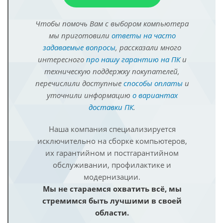
Чтобы помочь Вам с выбором компьютера
мы приготовили
ответы на часто
задаваемые вопросы
, рассказали много
интересного
про нашу гарантию на ПК
и
техническую поддержку покупателей,
перечислили доступные
способы оплаты
и
уточнили информацию
о вариантах
доставки ПК
.
Наша компания специализируется
исключительно на сборке компьютеров,
их гарантийном и постгарантийном
обслуживании, профилактике и
модернизации.
Мы не стараемся охватить всё, мы
стремимся быть лучшими в своей
области.