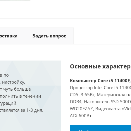
оставка
Задать вопрос
Основные характе
в по
Компьютер Core i5 11400F,
, настройку,
Процессор Intel Core i5 114
ит чуть больше
CD5L3 65Вт, Материнская п
ыполнить в течении
DDR4, Накопитель SSD 500Г
гураций,
WD20EZAZ, Видеокарта nVidi
вляется за 1-3 дня.
ATX 600Вт