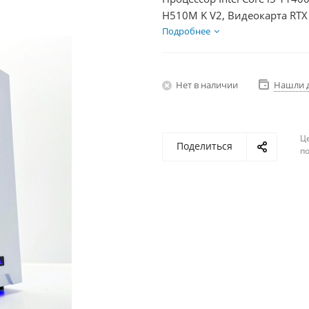
H510M K V2, Видеокарта RTX
HDD 2Тб, БП 600Вт
Подробнее
Нет в наличии
Нашли 
Ц
Поделиться
по