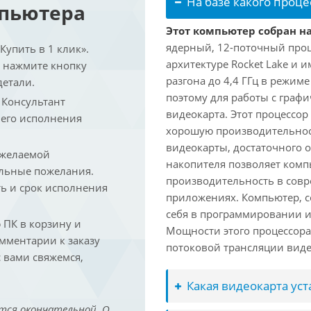
На базе какого проце
мпьютера
Этот компьютер собран на 
ядерный, 12-поточный проц
упить в 1 клик».
архитектуре Rocket Lake и 
и нажмите кнопку
разгона до 4,4 ГГц в режим
детали.
поэтому для работы с граф
. Консультант
видеокарта. Этот процессор
 его исполнения
хорошую производительност
видеокарты, достаточного 
 желаемой
накопителя позволяет комп
льные пожелания.
производительность в сов
ть и срок исполнения
приложениях. Компьютер, с
себя в программировании и
ПК в корзину и
Мощности этого процессора 
омментарии к заказу
потоковой трансляции виде
 вами свяжемся,
Какая видеокарта ус
тся окончательной. О