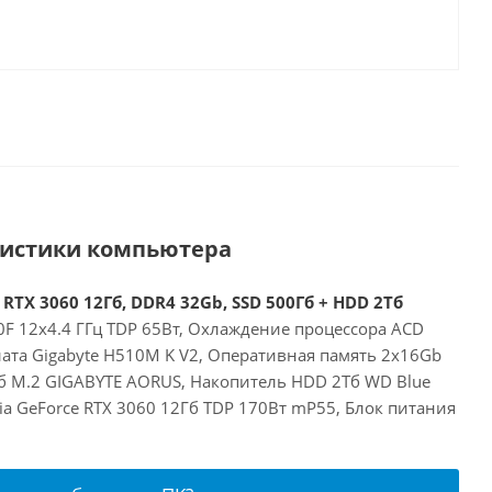
ристики компьютера
 RTX 3060 12Гб, DDR4 32Gb, SSD 500Гб + HDD 2Тб
00F 12x4.4 ГГц TDP 65Вт, Охлаждение процессора ACD
лата Gigabyte H510M K V2, Оперативная память 2x16Gb
б M.2 GIGABYTE AORUS, Накопитель HDD 2Тб WD Blue
a GeForce RTX 3060 12Гб TDP 170Вт mP55, Блок питания