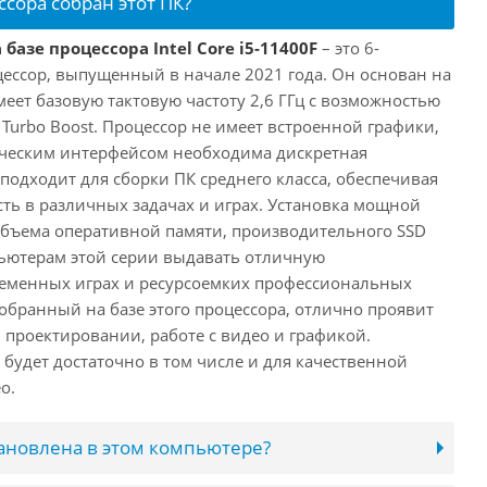
ссора собран этот ПК?
базе процессора Intel Core i5-11400F
– это 6-
ессор, выпущенный в начале 2021 года. Он основан на
имеет базовую тактовую частоту 2,6 ГГц с возможностью
е Turbo Boost. Процессор не имеет встроенной графики,
ическим интерфейсом необходима дискретная
 подходит для сборки ПК среднего класса, обеспечивая
ь в различных задачах и играх. Установка мощной
объема оперативной памяти, производительного SSD
ьютерам этой серии выдавать отличную
ременных играх и ресурсоемких профессиональных
обранный на базе этого процессора, отлично проявит
 проектировании, работе с видео и графикой.
будет достаточно в том числе и для качественной
о.
тановлена в этом компьютере?