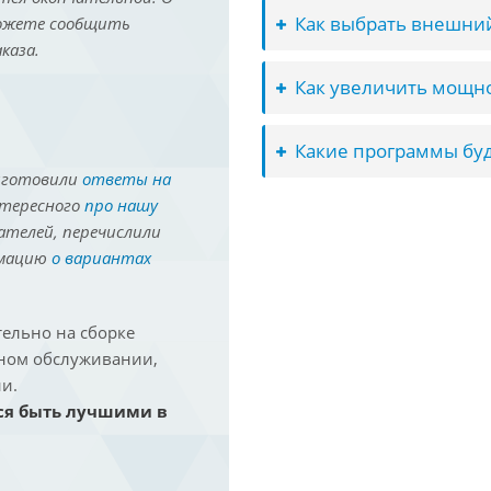
Как выбрать внешний
можете сообщить
каза.
Как увеличить мощно
Какие программы буд
иготовили
ответы на
нтересного
про нашу
ателей, перечислили
рмацию
о вариантах
ельно на сборке
йном обслуживании,
и.
ся быть лучшими в