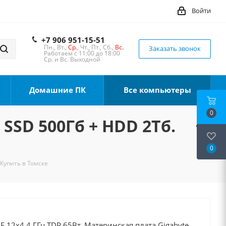
Войти
+7 906 951-15-51
Пн., Вт.,
Ср.
, Чт., Пт., Сб.,
Вс.
Заказать звонок
Работаем с 11:00 до 18:00
Ср. и Вс. Выходной
Домашние ПК
Все компьютеры
0
 SSD 500Гб + HDD 2Тб.
0
 Купить в Томске
0F 12x4.4 ГГц TDP 65Вт, Материнская плата Gigabyte