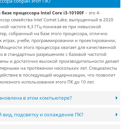
ссора собран этот ПК?
базе процессора Intel Core i3-10100F
– это 4-
ссор семейства Intel Comet Lake, выпущенный в 2020
ьной частоте 4,3 ГГц понижая ее при невысокой
ютер, собранный на базе этого процессора, отлично
х играх, учебе, программировании и проектировании,
 Мощности этого процессора хватает для качественной
о в стандартных разрешениях с базовой частотой
цены и достаточно высокой производительности делает
лярными на протяжении нескольких лет. Специалисты
ействие в последующей модернизации, что позволит
олезного использования этого ПК до 10 лет.
тановлена в этом компьютере?
 вид, подсветку и охлаждение ПК?