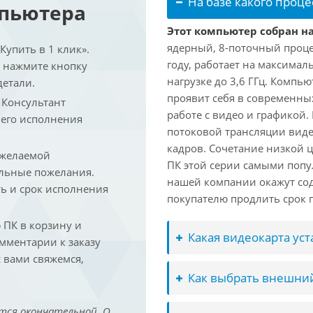
На базе какого проце
мпьютера
Этот компьютер собран на 
ядерный, 8-поточный проце
упить в 1 клик».
году, работает на максимал
и нажмите кнопку
нагрузке до 3,6 ГГц. Компь
детали.
проявит себя в современны
. Консультант
работе с видео и графикой.
 его исполнения
потоковой трансляции виде
кадров. Сочетание низкой 
 желаемой
ПК этой серии самыми попу
льные пожелания.
нашей компании окажут сод
ть и срок исполнения
покупателю продлить срок п
ПК в корзину и
Какая видеокарта ус
омментарии к заказу
 вами свяжемся,
Как выбрать внешний
тся окончательной. О