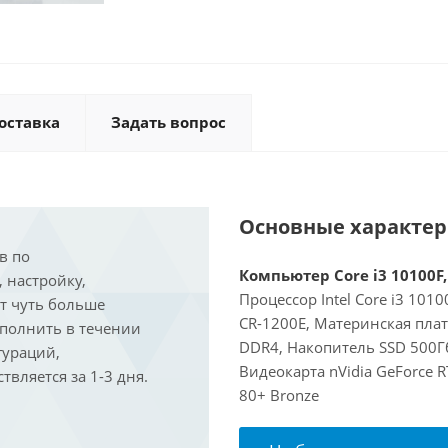
оставка
Задать вопрос
Основные характе
в по
Компьютер Core i3 10100F,
, настройку,
Процессор Intel Core i3 101
ит чуть больше
CR-1200E, Материнская пла
ыполнить в течении
DDR4, Накопитель SSD 500Гб
гураций,
Видеокарта nVidia GeForce 
вляется за 1-3 дня.
80+ Bronze