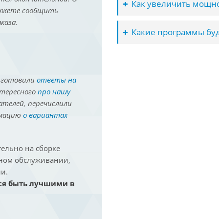
Как увеличить мощно
можете сообщить
каза.
Какие программы буд
иготовили
ответы на
нтересного
про нашу
ателей, перечислили
рмацию
о вариантах
ельно на сборке
йном обслуживании,
и.
ся быть лучшими в