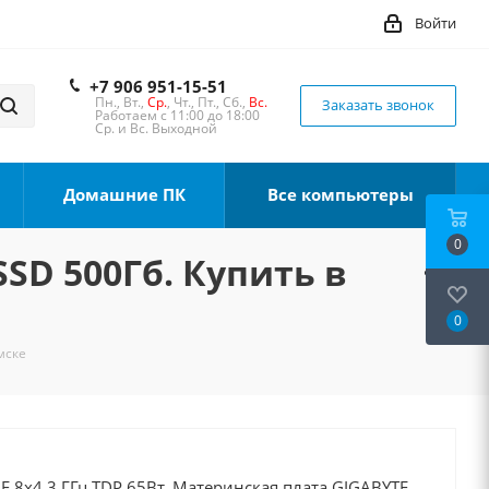
Войти
+7 906 951-15-51
Пн., Вт.,
Ср.
, Чт., Пт., Сб.,
Вс.
Заказать звонок
Работаем с 11:00 до 18:00
Ср. и Вс. Выходной
Домашние ПК
Все компьютеры
0
SSD 500Гб. Купить в
0
мске
00F 8x4.3 ГГц TDP 65Вт, Материнская плата GIGABYTE