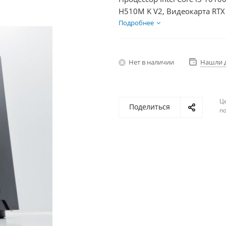
H510M K V2, Видеокарта RTX
600Вт
Подробнее
Нет в наличии
Нашли 
Ц
Поделиться
по