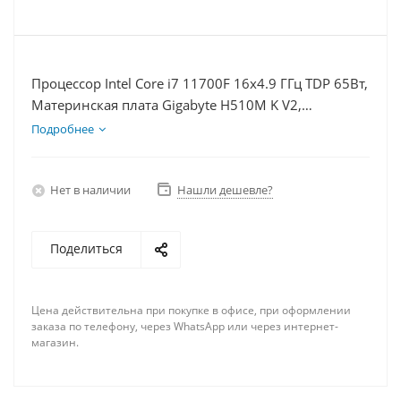
Процессор Intel Core i7 11700F 16x4.9 ГГц TDP 65Вт,
Материнская плата Gigabyte H510M K V2,
Видеокарта RTX 3050 8Гб, Память DDR4 32Gb,
Подробнее
Диски SSD 500Гб, БП 600Вт
Нет в наличии
Нашли дешевле?
Поделиться
Цена действительна при покупке в офисе, при оформлении
заказа по телефону, через WhatsApp или через интернет-
магазин.