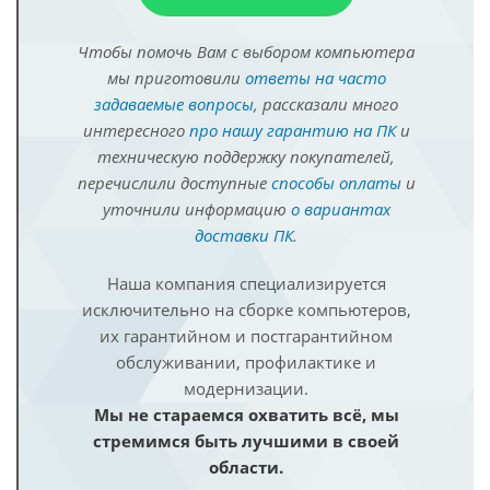
Чтобы помочь Вам с выбором компьютера
мы приготовили
ответы на часто
задаваемые вопросы
, рассказали много
интересного
про нашу гарантию на ПК
и
техническую поддержку покупателей,
перечислили доступные
способы оплаты
и
уточнили информацию
о вариантах
доставки ПК
.
Наша компания специализируется
исключительно на сборке компьютеров,
их гарантийном и постгарантийном
обслуживании, профилактике и
модернизации.
Мы не стараемся охватить всё, мы
стремимся быть лучшими в своей
области.