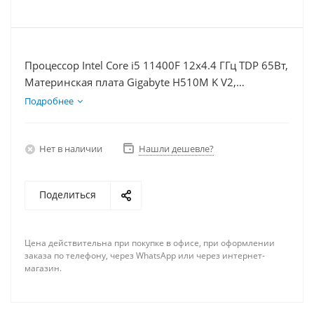
Процессор Intel Core i5 11400F 12x4.4 ГГц TDP 65Вт,
Материнская плата Gigabyte H510M K V2,
Видеокарта RTX 3050 8Гб, Память DDR4 32Gb,
Подробнее
Диски SSD 500Гб + HDD 2Тб, БП 600Вт
Нет в наличии
Нашли дешевле?
Поделиться
Цена действительна при покупке в офисе, при оформлении
заказа по телефону, через WhatsApp или через интернет-
магазин.