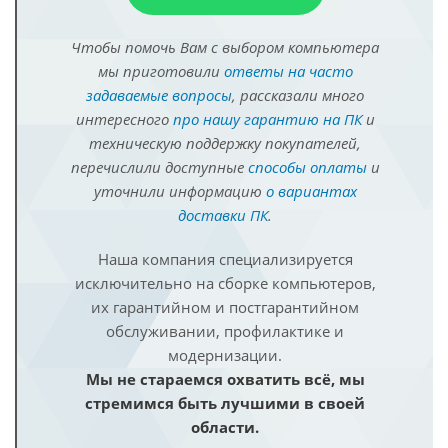
Чтобы помочь Вам с выбором компьютера
мы приготовили
ответы на часто
задаваемые вопросы
, рассказали много
интересного
про нашу гарантию на ПК
и
техническую поддержку покупателей,
перечислили доступные
способы оплаты
и
уточнили информацию
о вариантах
доставки ПК
.
Наша компания специализируется
исключительно на сборке компьютеров,
их гарантийном и постгарантийном
обслуживании, профилактике и
модернизации.
Мы не стараемся охватить всё, мы
стремимся быть лучшими в своей
области.