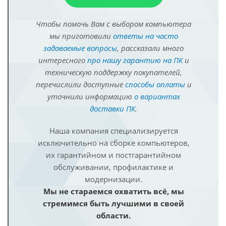
Чтобы помочь Вам с выбором компьютера
мы приготовили
ответы на часто
задаваемые вопросы
, рассказали много
интересного
про нашу гарантию на ПК
и
техническую поддержку покупателей,
перечислили доступные
способы оплаты
и
уточнили информацию
о вариантах
доставки ПК
.
Наша компания специализируется
исключительно на сборке компьютеров,
их гарантийном и постгарантийном
обслуживании, профилактике и
модернизации.
Мы не стараемся охватить всё, мы
стремимся быть лучшими в своей
области.