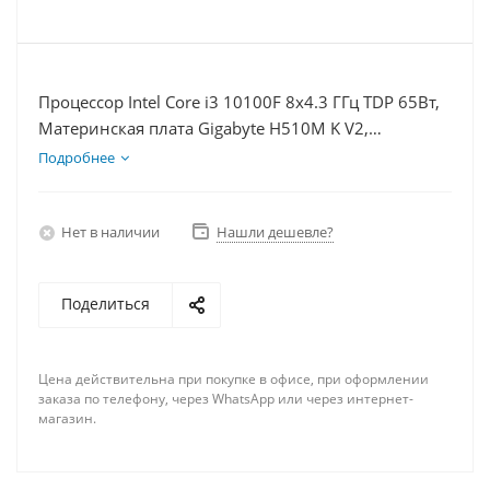
Процессор Intel Core i3 10100F 8x4.3 ГГц TDP 65Вт,
Материнская плата Gigabyte H510M K V2,
Видеокарта RX 6700XT 12Гб, Память DDR4 8Gb,
Подробнее
Диски SSD 500Гб + HDD 1Тб, БП 600Вт
Нет в наличии
Нашли дешевле?
Поделиться
Цена действительна при покупке в офисе, при оформлении
заказа по телефону, через WhatsApp или через интернет-
магазин.