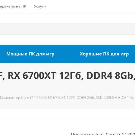
Гарантия на ПК
Услуги
Мощные ПК для игр
Хорошие ПК для игр
, RX 6700XT 12Гб, DDR4 8Gb,
Компьютер Core i7 11700F, RX 6700XT 12Гб, DDR4 8Gb, SSD 500Гб + HDD 1Тб.
Процессор Intel Core i7 1170