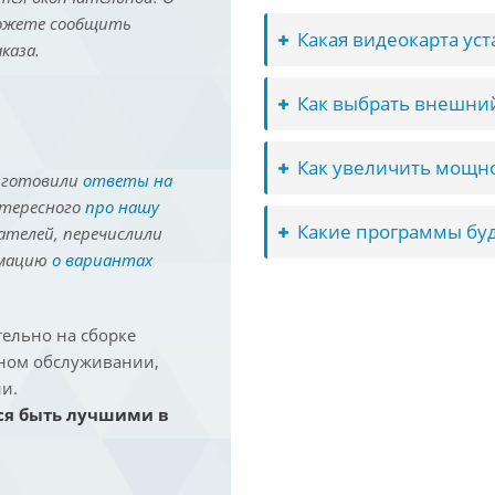
можете сообщить
Какая видеокарта ус
каза.
Как выбрать внешний
Как увеличить мощно
иготовили
ответы на
нтересного
про нашу
Какие программы буд
ателей, перечислили
рмацию
о вариантах
ельно на сборке
йном обслуживании,
и.
ся быть лучшими в