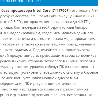
ссора собран этот ПК?
базе процессора Intel Core i7-11700F
– это мощный 8-
ссор семейства Intel Rocket Lake, выпущенный в 2021
астоте 2,5 ГГц, которая может повышаться до 4,9 ГГц в
Мб кэша. Компьютеры из этой серии готовы быстро
м и 3D–моделированием, созданием мультимедийного
 проектированием и математическим моделированием,
тографией, а также со всеми вашими повседневными
ьными задачами. Поднимайтесь на новые высоты
ской продуктивности, превосходите своих соперников
передовым компьютерным технологиям. Наши эксперты
имальную конфигурацию, соберут ПК из качественных
отестируют, установят операционную систему и базовое
 Возможность установки мощной дискретной
одернизация ПК и регулярное техническое
 много лет наслаждаться плавной и реалистичной
ных игр, а также эффективно решать все остальные