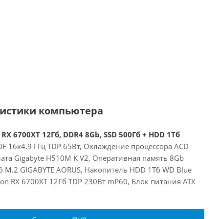
ристики компьютера
 RX 6700XT 12Гб, DDR4 8Gb, SSD 500Гб + HDD 1Тб
00F 16x4.9 ГГц TDP 65Вт, Охлаждение процессора ACD
ата Gigabyte H510M K V2, Оперативная память 8Gb
б M.2 GIGABYTE AORUS, Накопитель HDD 1Тб WD Blue
on RX 6700XT 12Гб TDP 230Вт mP60, Блок питания ATX