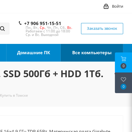
Войти
+7 906 951-15-51
Пн., Вт.,
Ср.
, Чт., Пт., Сб.,
Вс.
Заказать звонок
Работаем с 11:00 до 18:00
Ср. и Вс. Выходной
Домашние ПК
Все компьютеры
0
 SSD 500Гб + HDD 1Тб.
0
 Купить в Томске
0F 16x4.9 ГГц TDP 65Вт, Материнская плата Gigabyte