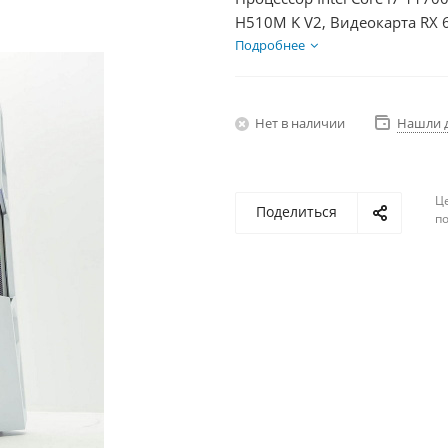
H510M K V2, Видеокарта RX 
HDD 1Тб, БП 600Вт
Подробнее
Нет в наличии
Нашли 
Ц
Поделиться
по