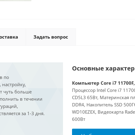
оставка
Задать вопрос
Основные характе
в по
Компьютер Core i7 11700F,
, настройку,
Процессор Intel Core i7 117
ит чуть больше
CD5L3 65Вт, Материнская пл
ыполнить в течении
DDR4, Накопитель SSD 500Г
гураций,
WD10EZEX, Видеокарта Rade
вляется за 1-3 дня.
600Вт