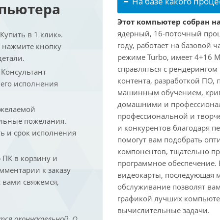
На базе какого проце
мпьютера
Этот компьютер собран на 
ядерный, 16-поточный проце
упить в 1 клик».
году, работает на базовой ч
и нажмите кнопку
режиме Turbo, имеет 4+16 
детали.
справляться с рендеринго
. Консультант
контента, разработкой ПО,
 его исполнения
машинным обучением, крип
домашними и профессионал
 желаемой
профессиональной и творче
льные пожелания.
и конкурентов благодаря 
ть и срок исполнения
помогут вам подобрать опт
компонентов, тщательно пр
ПК в корзину и
программное обеспечение.
омментарии к заказу
видеокарты, последующая м
 вами свяжемся,
обслуживание позволят вам
графикой лучших компьютер
вычислительные задачи.
тся окончательной. О