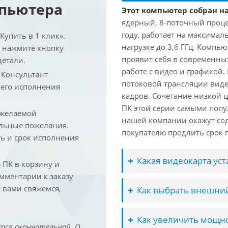
мпьютера
Этот компьютер собран на 
ядерный, 8-поточный проце
году, работает на максимал
упить в 1 клик».
нагрузке до 3,6 ГГц. Компь
и нажмите кнопку
проявит себя в современны
детали.
работе с видео и графикой.
. Консультант
потоковой трансляции виде
 его исполнения
кадров. Сочетание низкой 
ПК этой серии самыми попу
 желаемой
нашей компании окажут сод
льные пожелания.
покупателю продлить срок п
ть и срок исполнения
Какая видеокарта ус
ПК в корзину и
омментарии к заказу
 вами свяжемся,
Как выбрать внешний
Как увеличить мощно
тся окончательной. О