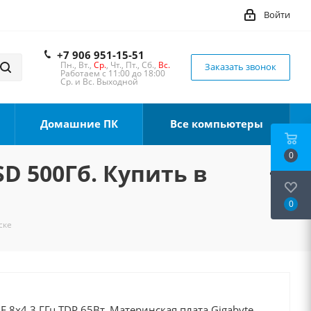
Войти
+7 906 951-15-51
Пн., Вт.,
Ср.
, Чт., Пт., Сб.,
Вс.
Заказать звонок
Работаем с 11:00 до 18:00
Ср. и Вс. Выходной
Домашние ПК
Все компьютеры
0
SD 500Гб. Купить в
0
ске
0F 8x4.3 ГГц TDP 65Вт, Материнская плата Gigabyte