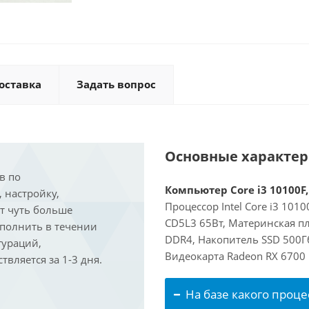
оставка
Задать вопрос
Основные характе
в по
Компьютер Core i3 10100F,
, настройку,
Процессор Intel Core i3 101
ит чуть больше
CD5L3 65Вт, Материнская пл
ыполнить в течении
DDR4, Накопитель SSD 500Г
гураций,
Видеокарта Radeon RX 6700
вляется за 1-3 дня.
На базе какого проце