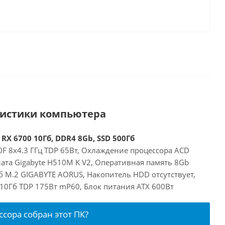
ристики компьютера
 RX 6700 10Гб, DDR4 8Gb, SSD 500Гб
00F 8x4.3 ГГц TDP 65Вт, Охлаждение процессора ACD
ата Gigabyte H510M K V2, Оперативная память 8Gb
б M.2 GIGABYTE AORUS, Накопитель HDD отсутствует,
 10Гб TDP 175Вт mP60, Блок питания ATX 600Вт
ссора собран этот ПК?