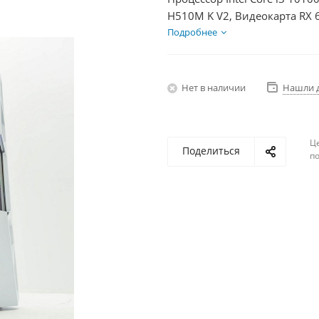
H510M K V2, Видеокарта RX 
600Вт
Подробнее
Нет в наличии
Нашли 
Ц
Поделиться
по