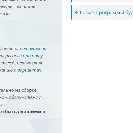
можете сообщить
Какие программы буд
каза.
иготовили
ответы на
нтересного
про нашу
ателей, перечислили
рмацию
о вариантах
ельно на сборке
йном обслуживании,
и.
ся быть лучшими в