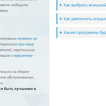
Как выбрать внешний
можете сообщить
каза.
Как увеличить мощно
Какие программы буд
иготовили
ответы на
нтересного
про нашу
ателей, перечислили
рмацию
о вариантах
ельно на сборке
йном обслуживании,
и.
ся быть лучшими в