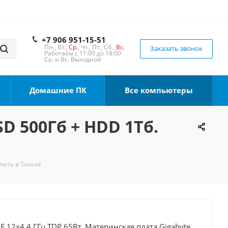
+7 906 951-15-51
Пн., Вт.,
Ср.
, Чт., Пт., Сб.,
Вс.
Заказать звонок
Работаем с 11:00 до 18:00
Ср. и Вс. Выходной
Домашние ПК
Все компьютеры
SD 500Гб + HDD 1Тб.
упить в Томске
0F 12x4.4 ГГц TDP 65Вт, Материнская плата Gigabyte