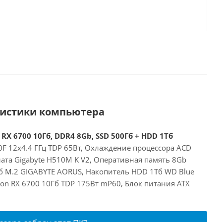
ристики компьютера
 RX 6700 10Гб, DDR4 8Gb, SSD 500Гб + HDD 1Тб
00F 12x4.4 ГГц TDP 65Вт, Охлаждение процессора ACD
ата Gigabyte H510M K V2, Оперативная память 8Gb
б M.2 GIGABYTE AORUS, Накопитель HDD 1Тб WD Blue
on RX 6700 10Гб TDP 175Вт mP60, Блок питания ATX