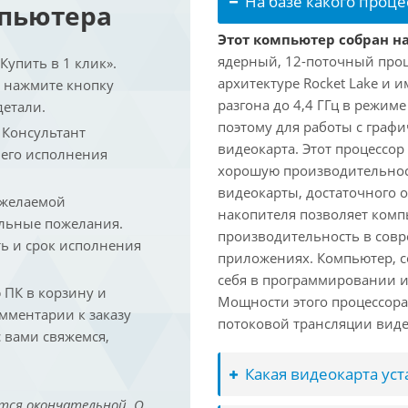
На базе какого проце
мпьютера
Этот компьютер собран на 
ядерный, 12-поточный проц
упить в 1 клик».
архитектуре Rocket Lake и 
и нажмите кнопку
разгона до 4,4 ГГц в режим
детали.
поэтому для работы с граф
. Консультант
видеокарта. Этот процессор
 его исполнения
хорошую производительност
видеокарты, достаточного 
 желаемой
накопителя позволяет комп
льные пожелания.
производительность в сов
ть и срок исполнения
приложениях. Компьютер, с
себя в программировании и
ПК в корзину и
Мощности этого процессора 
омментарии к заказу
потоковой трансляции виде
 вами свяжемся,
Какая видеокарта ус
тся окончательной. О