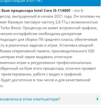
ссора собран этот ПК?
базе процессора Intel Core i5-11400F
– это 6-
ессор, выпущенный в начале 2021 года. Он основан на
имеет базовую тактовую частоту 2,6 ГГц с возможностью
е Turbo Boost. Процессор не имеет встроенной графики,
ическим интерфейсом необходима дискретная
 подходит для сборки ПК среднего класса, обеспечивая
ь в различных задачах и играх. Установка мощной
объема оперативной памяти, производительного SSD
ьютерам этой серии выдавать отличную
ременных играх и ресурсоемких профессиональных
обранный на базе этого процессора, отлично проявит
 проектировании, работе с видео и графикой.
будет достаточно в том числе и для качественной
о.
тановлена в этом компьютере?