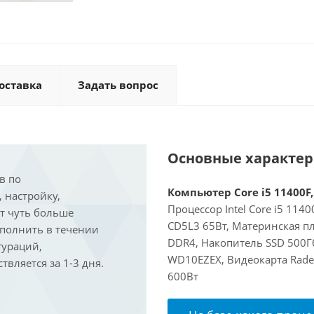
оставка
Задать вопрос
Основные характе
в по
Компьютер Core i5 11400F,
, настройку,
Процессор Intel Core i5 114
ит чуть больше
CD5L3 65Вт, Материнская пл
ыполнить в течении
DDR4, Накопитель SSD 500Г
гураций,
WD10EZEX, Видеокарта Rade
вляется за 1-3 дня.
600Вт