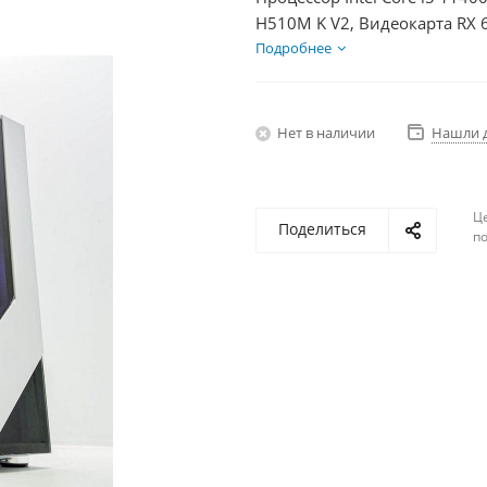
H510M K V2, Видеокарта RX 
HDD 1Тб, БП 600Вт
Подробнее
Нет в наличии
Нашли 
Ц
Поделиться
по