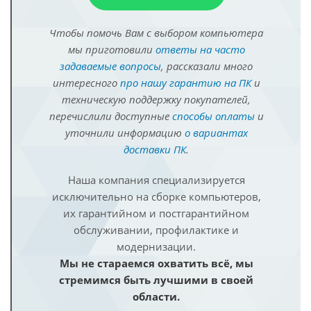
Чтобы помочь Вам с выбором компьютера
мы приготовили
ответы на часто
задаваемые вопросы
, рассказали много
интересного
про нашу гарантию на ПК
и
техническую поддержку покупателей,
перечислили доступные
способы оплаты
и
уточнили информацию
о вариантах
доставки ПК
.
Наша компания специализируется
исключительно на сборке компьютеров,
их гарантийном и постгарантийном
обслуживании, профилактике и
модернизации.
Мы не стараемся охватить всё, мы
стремимся быть лучшими в своей
области.