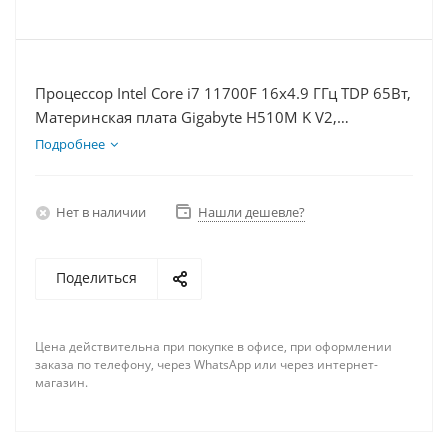
Процессор Intel Core i7 11700F 16x4.9 ГГц TDP 65Вт,
Материнская плата Gigabyte H510M K V2,
Видеокарта RTX 3060Ti 8Гб, Память DDR4 8Gb,
Подробнее
Диски SSD 500Гб, БП 600Вт
Нет в наличии
Нашли дешевле?
Поделиться
Цена действительна при покупке в офисе, при оформлении
заказа по телефону, через WhatsApp или через интернет-
магазин.