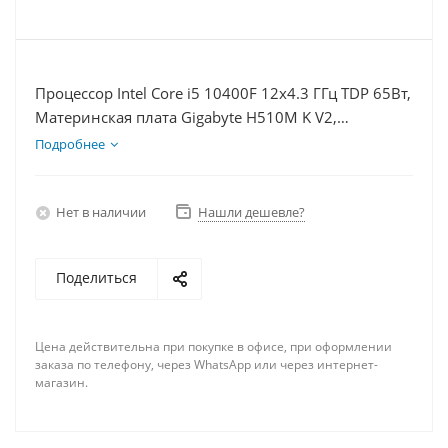
Процессор Intel Core i5 10400F 12x4.3 ГГц TDP 65Вт,
Материнская плата Gigabyte H510M K V2,
Видеокарта RTX 3060Ti 8Гб, Память DDR4 8Gb,
Подробнее
Диски SSD 500Гб + HDD 1Тб, БП 600Вт
Нет в наличии
Нашли дешевле?
Поделиться
Цена действительна при покупке в офисе, при оформлении
заказа по телефону, через WhatsApp или через интернет-
магазин.