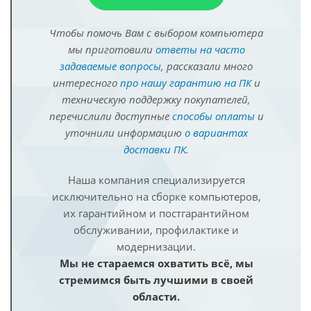
Чтобы помочь Вам с выбором компьютера
мы приготовили
ответы на часто
задаваемые вопросы
, рассказали много
интересного
про нашу гарантию на ПК
и
техническую поддержку покупателей,
перечислили доступные
способы оплаты
и
уточнили информацию
о вариантах
доставки ПК
.
Наша компания специализируется
исключительно на сборке компьютеров,
их гарантийном и постгарантийном
обслуживании, профилактике и
модернизации.
Мы не стараемся охватить всё, мы
стремимся быть лучшими в своей
области.