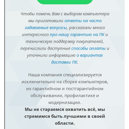
Чтобы помочь Вам с выбором компьютера
мы приготовили
ответы на часто
задаваемые вопросы
, рассказали много
интересного
про нашу гарантию на ПК
и
техническую поддержку покупателей,
перечислили доступные
способы оплаты
и
уточнили информацию
о вариантах
доставки ПК
.
Наша компания специализируется
исключительно на сборке компьютеров,
их гарантийном и постгарантийном
обслуживании, профилактике и
модернизации.
Мы не стараемся охватить всё, мы
стремимся быть лучшими в своей
области.