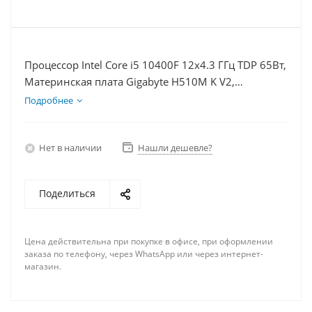
Процессор Intel Core i5 10400F 12x4.3 ГГц TDP 65Вт,
Материнская плата Gigabyte H510M K V2,
Видеокарта RTX 3060 8Гб, Память DDR4 8Gb,
Подробнее
Диски SSD 500Гб + HDD 1Тб, БП 600Вт
Нет в наличии
Нашли дешевле?
Поделиться
Цена действительна при покупке в офисе, при оформлении
заказа по телефону, через WhatsApp или через интернет-
магазин.