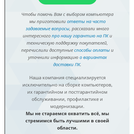
Чтобы помочь Вам с выбором компьютера
мы приготовили
ответы на часто
задаваемые вопросы
, рассказали много
интересного
про нашу гарантию на ПК
и
техническую поддержку покупателей,
перечислили доступные
способы оплаты
и
уточнили информацию
о вариантах
доставки ПК
.
Наша компания специализируется
исключительно на сборке компьютеров,
их гарантийном и постгарантийном
обслуживании, профилактике и
модернизации.
Мы не стараемся охватить всё, мы
стремимся быть лучшими в своей
области.