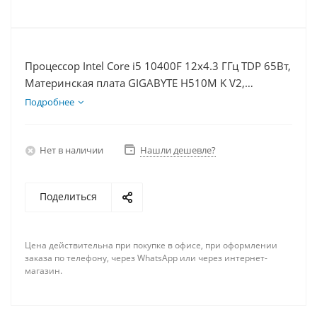
Процессор Intel Core i5 10400F 12x4.3 ГГц TDP 65Вт,
Материнская плата GIGABYTE H510M K V2,
Видеокарта RTX 4060Ti 8Гб, Память DDR4 16Gb,
Подробнее
Диски SSD 500Гб, БП 600Вт
Нет в наличии
Нашли дешевле?
Поделиться
Цена действительна при покупке в офисе, при оформлении
заказа по телефону, через WhatsApp или через интернет-
магазин.