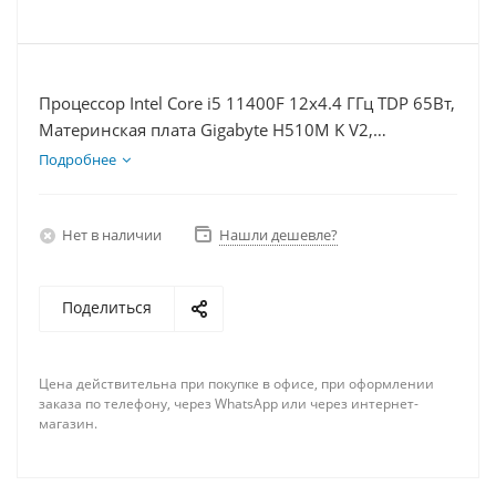
Процессор Intel Core i5 11400F 12x4.4 ГГц TDP 65Вт,
Материнская плата Gigabyte H510M K V2,
Видеокарта RTX 4060 8Гб, Память DDR4 16Gb,
Подробнее
Диски SSD 500Гб, БП 600Вт
Нет в наличии
Нашли дешевле?
Поделиться
Цена действительна при покупке в офисе, при оформлении
заказа по телефону, через WhatsApp или через интернет-
магазин.