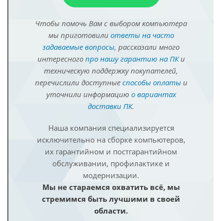
Чтобы помочь Вам с выбором компьютера
мы приготовили
ответы на часто
задаваемые вопросы
, рассказали много
интересного
про нашу гарантию на ПК
и
техническую поддержку покупателей,
перечислили доступные
способы оплаты
и
уточнили информацию
о вариантах
доставки ПК
.
Наша компания специализируется
исключительно на сборке компьютеров,
их гарантийном и постгарантийном
обслуживании, профилактике и
модернизации.
Мы не стараемся охватить всё, мы
стремимся быть лучшими в своей
области.