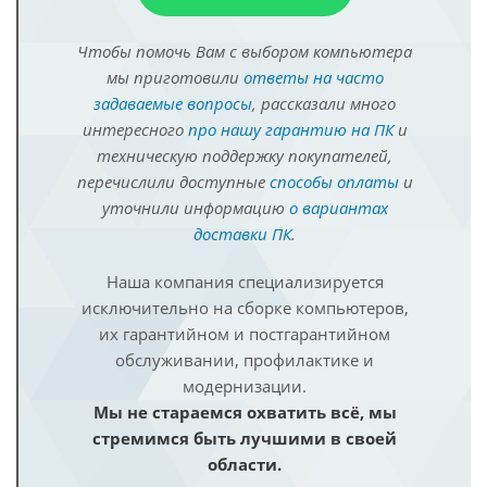
Чтобы помочь Вам с выбором компьютера
мы приготовили
ответы на часто
задаваемые вопросы
, рассказали много
интересного
про нашу гарантию на ПК
и
техническую поддержку покупателей,
перечислили доступные
способы оплаты
и
уточнили информацию
о вариантах
доставки ПК
.
Наша компания специализируется
исключительно на сборке компьютеров,
их гарантийном и постгарантийном
обслуживании, профилактике и
модернизации.
Мы не стараемся охватить всё, мы
стремимся быть лучшими в своей
области.