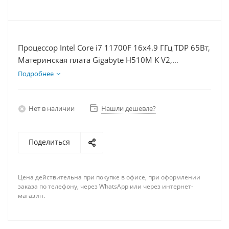
Процессор Intel Core i7 11700F 16x4.9 ГГц TDP 65Вт,
Материнская плата Gigabyte H510M K V2,
Видеокарта RTX 4060 8Гб, Память DDR4 16Gb,
Подробнее
Диски SSD 500Гб + HDD 2Тб, БП 600Вт
Нет в наличии
Нашли дешевле?
Поделиться
Цена действительна при покупке в офисе, при оформлении
заказа по телефону, через WhatsApp или через интернет-
магазин.