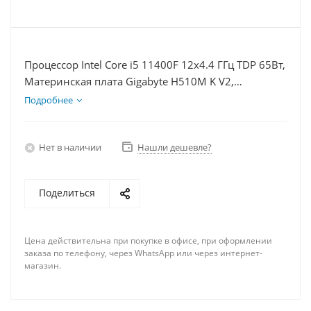
Процессор Intel Core i5 11400F 12x4.4 ГГц TDP 65Вт,
Материнская плата Gigabyte H510M K V2,
Видеокарта RX 6700 10Гб, Память DDR4 16Gb,
Подробнее
Диски SSD 500Гб + HDD 2Тб, БП 600Вт
Нет в наличии
Нашли дешевле?
Поделиться
Цена действительна при покупке в офисе, при оформлении
заказа по телефону, через WhatsApp или через интернет-
магазин.