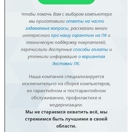
Чтобы помочь Вам с выбором компьютера
мы приготовили
ответы на часто
задаваемые вопросы
, рассказали много
интересного
про нашу гарантию на ПК
и
техническую поддержку покупателей,
перечислили доступные
способы оплаты
и
уточнили информацию
о вариантах
доставки ПК
.
Наша компания специализируется
исключительно на сборке компьютеров,
их гарантийном и постгарантийном
обслуживании, профилактике и
модернизации.
Мы не стараемся охватить всё, мы
стремимся быть лучшими в своей
области.