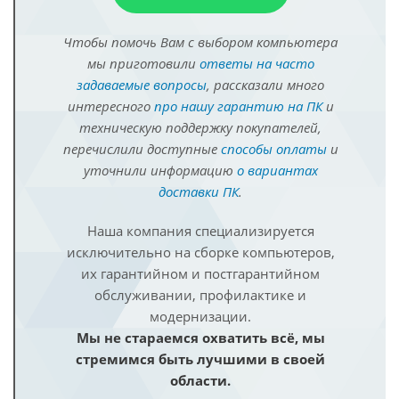
Чтобы помочь Вам с выбором компьютера
мы приготовили
ответы на часто
задаваемые вопросы
, рассказали много
интересного
про нашу гарантию на ПК
и
техническую поддержку покупателей,
перечислили доступные
способы оплаты
и
уточнили информацию
о вариантах
доставки ПК
.
Наша компания специализируется
исключительно на сборке компьютеров,
их гарантийном и постгарантийном
обслуживании, профилактике и
модернизации.
Мы не стараемся охватить всё, мы
стремимся быть лучшими в своей
области.