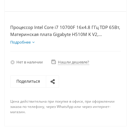
Процессор Intel Core i7 10700F 16x4.8 ГГц TDP 65Вт,
Материнская плата Gigabyte H510M K V2,
Видеокарта RX 6700 10Гб, Память DDR4 16Gb,
Подробнее
Диски SSD 500Гб + HDD 2Тб, БП 600Вт
Нет в наличии
Нашли дешевле?
Поделиться
Цена действительна при покупке в офисе, при оформлении
заказа по телефону, через WhatsApp или через интернет-
магазин.