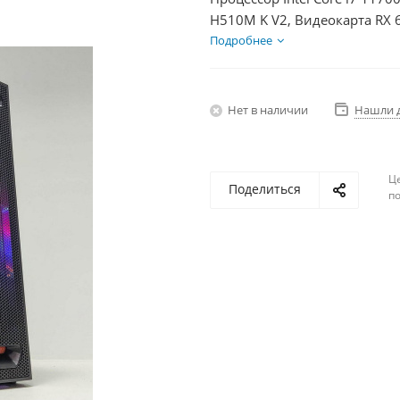
H510M K V2, Видеокарта RX 
HDD 2Тб, БП 600Вт
Подробнее
Нет в наличии
Нашли 
Ц
Поделиться
по