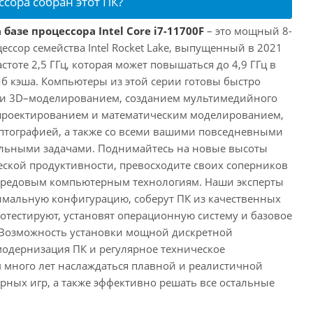
ссора собран этот ПК?
базе процессора Intel Core i7-11700F
– это мощный 8-
ссор семейства Intel Rocket Lake, выпущенный в 2021
астоте 2,5 ГГц, которая может повышаться до 4,9 ГГц в
Мб кэша. Компьютеры из этой серии готовы быстро
м и 3D–моделированием, созданием мультимедийного
 проектированием и математическим моделированием,
тографией, а также со всеми вашими повседневными
ьными задачами. Поднимайтесь на новые высоты
ской продуктивности, превосходите своих соперников
передовым компьютерным технологиям. Наши эксперты
имальную конфигурацию, соберут ПК из качественных
отестируют, установят операционную систему и базовое
 Возможность установки мощной дискретной
одернизация ПК и регулярное техническое
 много лет наслаждаться плавной и реалистичной
ных игр, а также эффективно решать все остальные