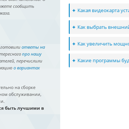
можете сообщить
Какая видеокарта ус
каза.
Как выбрать внешний
Как увеличить мощно
иготовили
ответы на
нтересного
про нашу
Какие программы буд
ателей, перечислили
рмацию
о вариантах
ельно на сборке
йном обслуживании,
и.
ся быть лучшими в