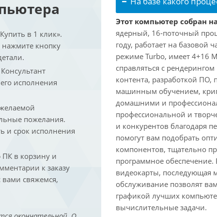
На базе какого проце
мпьютера
Этот компьютер собран на 
ядерный, 16-поточный проце
упить в 1 клик».
году, работает на базовой ч
и нажмите кнопку
режиме Turbo, имеет 4+16 
детали.
справляться с рендеринго
. Консультант
контента, разработкой ПО,
 его исполнения
машинным обучением, крип
домашними и профессионал
 желаемой
профессиональной и творче
льные пожелания.
и конкурентов благодаря 
ть и срок исполнения
помогут вам подобрать опт
компонентов, тщательно пр
ПК в корзину и
программное обеспечение.
омментарии к заказу
видеокарты, последующая м
 вами свяжемся,
обслуживание позволят вам
графикой лучших компьютер
вычислительные задачи.
тся окончательной. О