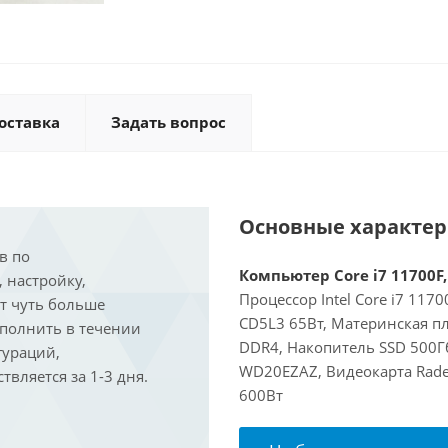
оставка
Задать вопрос
Основные характе
в по
Компьютер Core i7 11700F,
, настройку,
Процессор Intel Core i7 117
ит чуть больше
CD5L3 65Вт, Материнская пл
ыполнить в течении
DDR4, Накопитель SSD 500Г
гураций,
WD20EZAZ, Видеокарта Rade
вляется за 1-3 дня.
600Вт