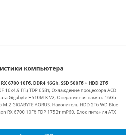
ристики компьютера
 RX 6700 10Гб, DDR4 16Gb, SSD 500Гб + HDD 2Тб
00F 16x4.9 ГГц TDP 65Вт, Охлаждение процессора ACD
ата Gigabyte H510M K V2, Оперативная память 16Gb
б M.2 GIGABYTE AORUS, Накопитель HDD 2Тб WD Blue
on RX 6700 10Гб TDP 175Вт mP60, Блок питания ATX