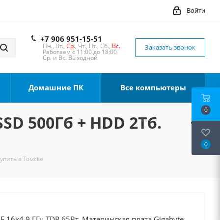
Войти
+7 906 951-15-51
Пн., Вт.,
Ср.
, Чт., Пт., Сб.,
Вс.
Заказать звонок
Работаем с 11:00 до 18:00
Ср. и Вс. Выходной
Домашние ПК
Все компьютеры
0
SSD 500Гб + HDD 2Тб.
0
Купить в Томске
0F 16x4.9 ГГц TDP 65Вт, Материнская плата Gigabyte