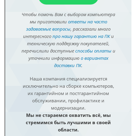
Чтобы помочь Вам с выбором компьютера
мы приготовили
ответы на часто
задаваемые вопросы
, рассказали много
интересного
про нашу гарантию на ПК
и
техническую поддержку покупателей,
перечислили доступные
способы оплаты
и
уточнили информацию
о вариантах
доставки ПК
.
Наша компания специализируется
исключительно на сборке компьютеров,
их гарантийном и постгарантийном
обслуживании, профилактике и
модернизации.
Мы не стараемся охватить всё, мы
стремимся быть лучшими в своей
области.