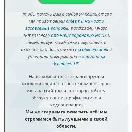
Чтобы помочь Вам с выбором компьютера
мы приготовили
ответы на часто
задаваемые вопросы
, рассказали много
интересного
про нашу гарантию на ПК
и
техническую поддержку покупателей,
перечислили доступные
способы оплаты
и
уточнили информацию
о вариантах
доставки ПК
.
Наша компания специализируется
исключительно на сборке компьютеров,
их гарантийном и постгарантийном
обслуживании, профилактике и
модернизации.
Мы не стараемся охватить всё, мы
стремимся быть лучшими в своей
области.