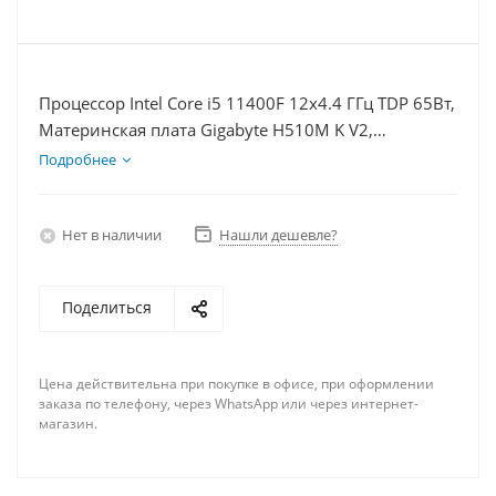
Процессор Intel Core i5 11400F 12x4.4 ГГц TDP 65Вт,
Материнская плата Gigabyte H510M K V2,
Видеокарта RTX 3060 12Гб, Память DDR4 16Gb,
Подробнее
Диски SSD 500Гб, БП 600Вт
Нет в наличии
Нашли дешевле?
Поделиться
Цена действительна при покупке в офисе, при оформлении
заказа по телефону, через WhatsApp или через интернет-
магазин.