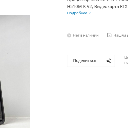
H510M K V2, Видеокарта RTX
HDD 1Тб, БП 600Вт
Подробнее
Нет в наличии
Нашли 
Ц
Поделиться
по