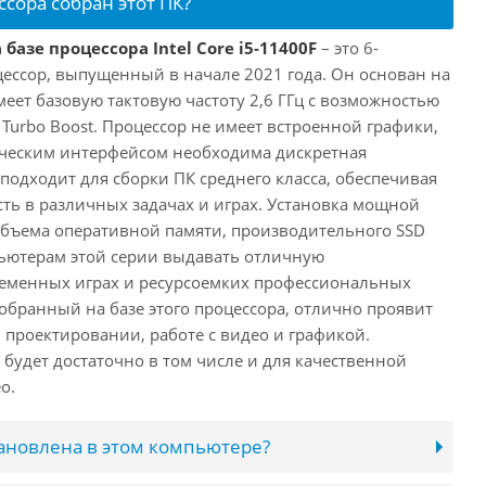
ссора собран этот ПК?
базе процессора Intel Core i5-11400F
– это 6-
ессор, выпущенный в начале 2021 года. Он основан на
имеет базовую тактовую частоту 2,6 ГГц с возможностью
е Turbo Boost. Процессор не имеет встроенной графики,
ическим интерфейсом необходима дискретная
 подходит для сборки ПК среднего класса, обеспечивая
ь в различных задачах и играх. Установка мощной
объема оперативной памяти, производительного SSD
ьютерам этой серии выдавать отличную
ременных играх и ресурсоемких профессиональных
обранный на базе этого процессора, отлично проявит
 проектировании, работе с видео и графикой.
будет достаточно в том числе и для качественной
о.
тановлена в этом компьютере?