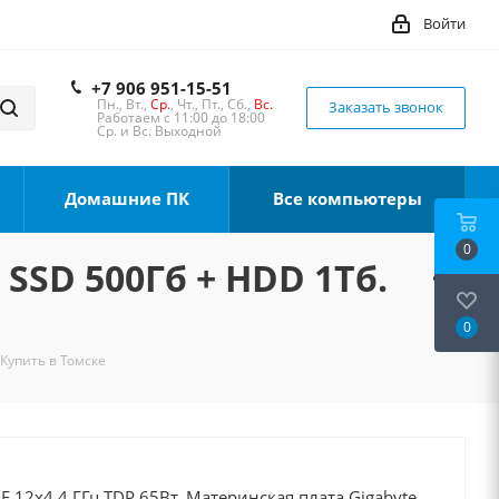
Войти
+7 906 951-15-51
Пн., Вт.,
Ср.
, Чт., Пт., Сб.,
Вс.
Заказать звонок
Работаем с 11:00 до 18:00
Ср. и Вс. Выходной
Домашние ПК
Все компьютеры
0
 SSD 500Гб + HDD 1Тб.
0
 Купить в Томске
0F 12x4.4 ГГц TDP 65Вт, Материнская плата Gigabyte