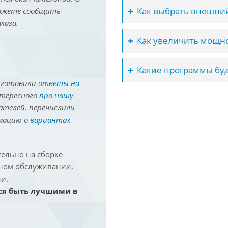
Как выбрать внешний
можете сообщить
каза.
Как увеличить мощно
Какие программы буд
иготовили
ответы на
нтересного
про нашу
ателей, перечислили
рмацию
о вариантах
ельно на сборке
йном обслуживании,
и.
ся быть лучшими в