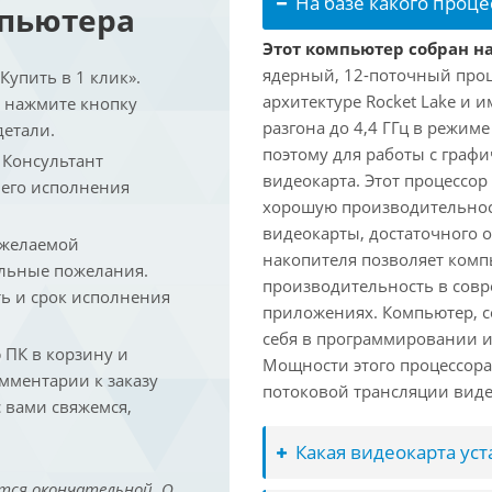
На базе какого проце
мпьютера
Этот компьютер собран на 
ядерный, 12-поточный проц
упить в 1 клик».
архитектуре Rocket Lake и 
и нажмите кнопку
разгона до 4,4 ГГц в режим
детали.
поэтому для работы с граф
. Консультант
видеокарта. Этот процессор
 его исполнения
хорошую производительност
видеокарты, достаточного 
 желаемой
накопителя позволяет комп
льные пожелания.
производительность в сов
ть и срок исполнения
приложениях. Компьютер, с
себя в программировании и
ПК в корзину и
Мощности этого процессора 
омментарии к заказу
потоковой трансляции виде
 вами свяжемся,
Какая видеокарта ус
тся окончательной. О