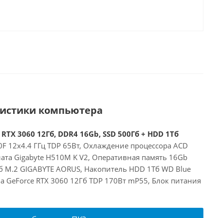
ристики компьютера
 RTX 3060 12Гб, DDR4 16Gb, SSD 500Гб + HDD 1Тб
00F 12x4.4 ГГц TDP 65Вт, Охлаждение процессора ACD
ата Gigabyte H510M K V2, Оперативная память 16Gb
б M.2 GIGABYTE AORUS, Накопитель HDD 1Тб WD Blue
a GeForce RTX 3060 12Гб TDP 170Вт mP55, Блок питания