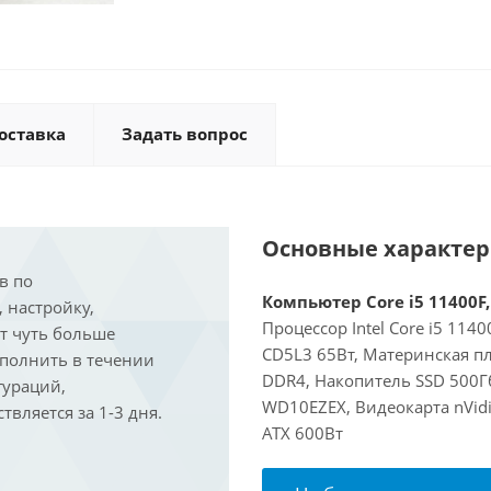
оставка
Задать вопрос
Основные характе
в по
Компьютер Core i5 11400F,
, настройку,
Процессор Intel Core i5 114
ит чуть больше
CD5L3 65Вт, Материнская пл
ыполнить в течении
DDR4, Накопитель SSD 500Г
гураций,
WD10EZEX, Видеокарта nVidi
вляется за 1-3 дня.
ATX 600Вт