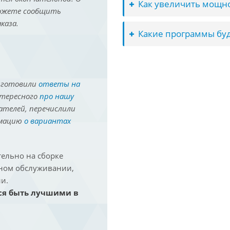
Как увеличить мощно
можете сообщить
каза.
Какие программы буд
иготовили
ответы на
нтересного
про нашу
ателей, перечислили
рмацию
о вариантах
ельно на сборке
йном обслуживании,
и.
ся быть лучшими в