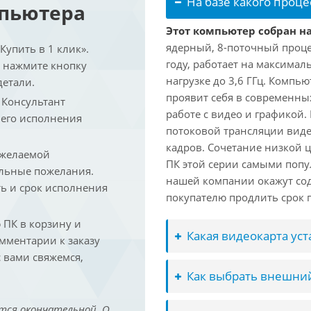
На базе какого проце
мпьютера
Этот компьютер собран на 
ядерный, 8-поточный проце
упить в 1 клик».
году, работает на максимал
и нажмите кнопку
нагрузке до 3,6 ГГц. Компь
детали.
проявит себя в современны
. Консультант
работе с видео и графикой.
 его исполнения
потоковой трансляции виде
кадров. Сочетание низкой 
 желаемой
ПК этой серии самыми попу
льные пожелания.
нашей компании окажут сод
ть и срок исполнения
покупателю продлить срок п
ПК в корзину и
Какая видеокарта ус
омментарии к заказу
 вами свяжемся,
Как выбрать внешний
тся окончательной. О