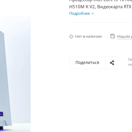
H510M K V2, Видеокарта RTX
HDD 2Тб, БП 600Вт
Подробнее
Нет в наличии
Нашли 
Ц
Поделиться
по