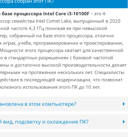
ссора собран этот ПК?
базе процессора Intel Core i3-10100F
– это 4-
ссор семейства Intel Comet Lake, выпущенный в 2020
ьной частоте 4,3 ГГц понижая ее при невысокой
ютер, собранный на базе этого процессора, отлично
х играх, учебе, программировании и проектировании,
 Мощности этого процессора хватает для качественной
о в стандартных разрешениях с базовой частотой
цены и достаточно высокой производительности делает
лярными на протяжении нескольких лет. Специалисты
ействие в последующей модернизации, что позволит
олезного использования этого ПК до 10 лет.
тановлена в этом компьютере?
 вид, подсветку и охлаждение ПК?