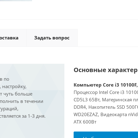
оставка
Задать вопрос
Основные характе
в по
Компьютер Core i3 10100F,
, настройку,
Процессор Intel Core i3 101
ит чуть больше
CD5L3 65Вт, Материнская пл
ыполнить в течении
DDR4, Накопитель SSD 500Г
гураций,
WD20EZAZ, Видеокарта nVidi
вляется за 1-3 дня.
ATX 600Вт