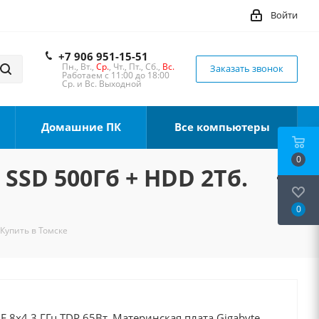
Войти
+7 906 951-15-51
Пн., Вт.,
Ср.
, Чт., Пт., Сб.,
Вс.
Заказать звонок
Работаем с 11:00 до 18:00
Ср. и Вс. Выходной
Домашние ПК
Все компьютеры
0
 SSD 500Гб + HDD 2Тб.
0
 Купить в Томске
0F 8x4.3 ГГц TDP 65Вт, Материнская плата Gigabyte