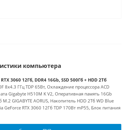
ристики компьютера
 RTX 3060 12Гб, DDR4 16Gb, SSD 500Гб + HDD 2Тб
00F 8x4.3 ГГц TDP 65Вт, Охлаждение процессора ACD
ата Gigabyte H510M K V2, Оперативная память 16Gb
б M.2 GIGABYTE AORUS, Накопитель HDD 2Тб WD Blue
a GeForce RTX 3060 12Гб TDP 170Вт mP55, Блок питания