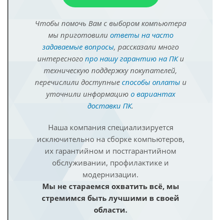
Чтобы помочь Вам с выбором компьютера
мы приготовили
ответы на часто
задаваемые вопросы
, рассказали много
интересного
про нашу гарантию на ПК
и
техническую поддержку покупателей,
перечислили доступные
способы оплаты
и
уточнили информацию
о вариантах
доставки ПК
.
Наша компания специализируется
исключительно на сборке компьютеров,
их гарантийном и постгарантийном
обслуживании, профилактике и
модернизации.
Мы не стараемся охватить всё, мы
стремимся быть лучшими в своей
области.