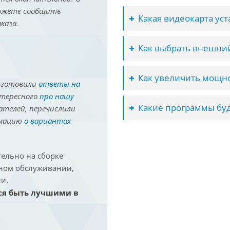
можете сообщить
Какая видеокарта ус
каза.
Как выбрать внешний
Как увеличить мощно
иготовили
ответы на
нтересного
про нашу
Какие программы буд
ателей, перечислили
рмацию
о вариантах
ельно на сборке
йном обслуживании,
и.
ся быть лучшими в