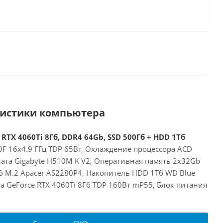
ристики компьютера
 RTX 4060Ti 8Гб, DDR4 64Gb, SSD 500Гб + HDD 1Тб
00F 16x4.9 ГГц TDP 65Вт, Охлаждение процессора ACD
лата Gigabyte H510M K V2, Оперативная память 2x32Gb
б M.2 Apacer AS2280P4, Накопитель HDD 1Тб WD Blue
a GeForce RTX 4060Ti 8Гб TDP 160Вт mP55, Блок питания