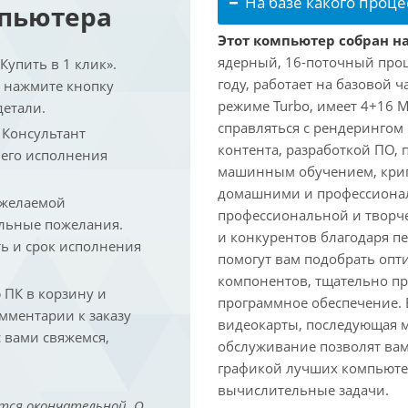
На базе какого проце
мпьютера
Этот компьютер собран на 
ядерный, 16-поточный проце
упить в 1 клик».
году, работает на базовой ч
и нажмите кнопку
режиме Turbo, имеет 4+16 
детали.
справляться с рендеринго
. Консультант
контента, разработкой ПО,
 его исполнения
машинным обучением, крип
домашними и профессионал
 желаемой
профессиональной и творче
льные пожелания.
и конкурентов благодаря 
ть и срок исполнения
помогут вам подобрать опт
компонентов, тщательно пр
ПК в корзину и
программное обеспечение.
омментарии к заказу
видеокарты, последующая м
 вами свяжемся,
обслуживание позволят вам
графикой лучших компьютер
вычислительные задачи.
тся окончательной. О