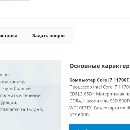
оставка
Задать вопрос
Основные характе
в по
Компьютер Core i7 11700F,
, настройку,
Процессор Intel Core i7 117
ит чуть больше
CD5L3 65Вт, Материнская п
ыполнить в течении
DDR4, Накопитель SSD 500Г
гураций,
WD10EZEX, Видеокарта nVidi
вляется за 1-3 дня.
ATX 600Вт