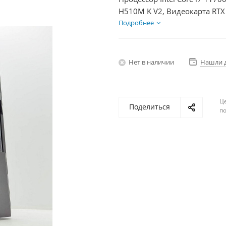
H510M K V2, Видеокарта RTX
HDD 1Тб, БП 600Вт
Подробнее
Нет в наличии
Нашли 
Ц
Поделиться
по