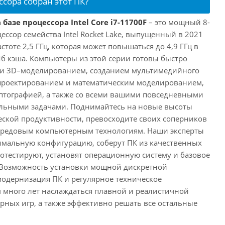
ссора собран этот ПК?
базе процессора Intel Core i7-11700F
– это мощный 8-
ссор семейства Intel Rocket Lake, выпущенный в 2021
астоте 2,5 ГГц, которая может повышаться до 4,9 ГГц в
Мб кэша. Компьютеры из этой серии готовы быстро
м и 3D–моделированием, созданием мультимедийного
 проектированием и математическим моделированием,
тографией, а также со всеми вашими повседневными
ьными задачами. Поднимайтесь на новые высоты
ской продуктивности, превосходите своих соперников
передовым компьютерным технологиям. Наши эксперты
имальную конфигурацию, соберут ПК из качественных
отестируют, установят операционную систему и базовое
 Возможность установки мощной дискретной
одернизация ПК и регулярное техническое
 много лет наслаждаться плавной и реалистичной
ных игр, а также эффективно решать все остальные