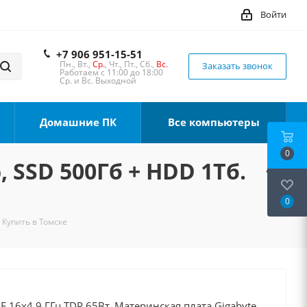
Войти
+7 906 951-15-51
Пн., Вт.,
Ср.
, Чт., Пт., Сб.,
Вс.
Заказать звонок
Работаем с 11:00 до 18:00
Ср. и Вс. Выходной
Домашние ПК
Все компьютеры
0
, SSD 500Гб + HDD 1Тб.
0
 Купить в Томске
0F 16x4.9 ГГц TDP 65Вт, Материнская плата Gigabyte