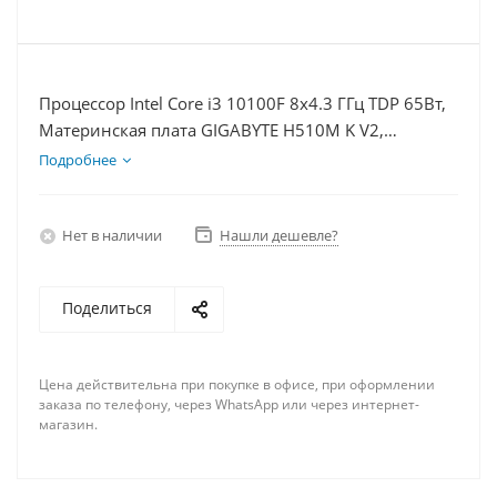
Процессор Intel Core i3 10100F 8x4.3 ГГц TDP 65Вт,
Материнская плата GIGABYTE H510M K V2,
Видеокарта RTX 4060Ti 8Гб, Память DDR4 64Gb,
Подробнее
Диски SSD 500Гб + HDD 2Тб, БП 600Вт
Нет в наличии
Нашли дешевле?
Поделиться
Цена действительна при покупке в офисе, при оформлении
заказа по телефону, через WhatsApp или через интернет-
магазин.