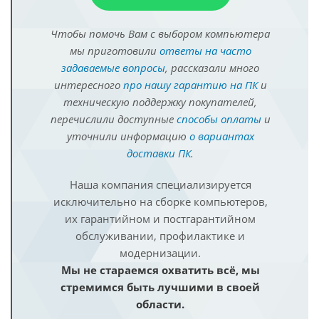
Чтобы помочь Вам с выбором компьютера
мы приготовили
ответы на часто
задаваемые вопросы
, рассказали много
интересного
про нашу гарантию на ПК
и
техническую поддержку покупателей,
перечислили доступные
способы оплаты
и
уточнили информацию
о вариантах
доставки ПК
.
Наша компания специализируется
исключительно на сборке компьютеров,
их гарантийном и постгарантийном
обслуживании, профилактике и
модернизации.
Мы не стараемся охватить всё, мы
стремимся быть лучшими в своей
области.