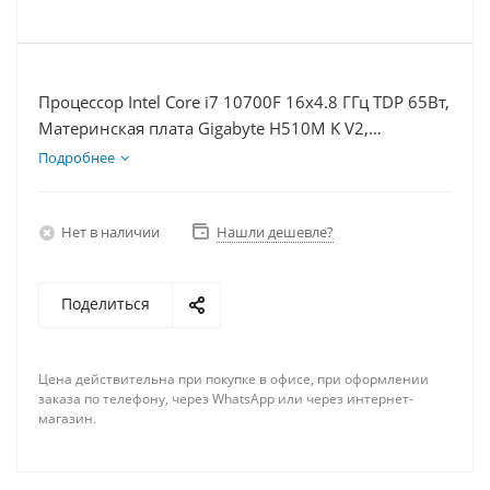
Процессор Intel Core i7 10700F 16x4.8 ГГц TDP 65Вт,
Материнская плата Gigabyte H510M K V2,
Видеокарта RTX 4060 8Гб, Память DDR4 64Gb,
Подробнее
Диски SSD 500Гб, БП 600Вт
Нет в наличии
Нашли дешевле?
Поделиться
Цена действительна при покупке в офисе, при оформлении
заказа по телефону, через WhatsApp или через интернет-
магазин.