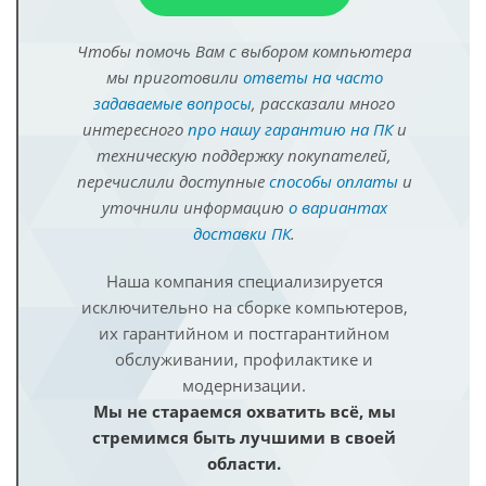
Чтобы помочь Вам с выбором компьютера
мы приготовили
ответы на часто
задаваемые вопросы
, рассказали много
интересного
про нашу гарантию на ПК
и
техническую поддержку покупателей,
перечислили доступные
способы оплаты
и
уточнили информацию
о вариантах
доставки ПК
.
Наша компания специализируется
исключительно на сборке компьютеров,
их гарантийном и постгарантийном
обслуживании, профилактике и
модернизации.
Мы не стараемся охватить всё, мы
стремимся быть лучшими в своей
области.