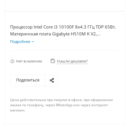
Процессор Intel Core i3 10100F 8x4.3 ГГц TDP 65Вт,
Материнская плата Gigabyte H510M K V2,
Видеокарта RX 6700 10Гб, Память DDR4 64Gb,
Подробнее
Диски SSD 500Гб, БП 600Вт
Нет в наличии
Нашли дешевле?
Поделиться
Цена действительна при покупке в офисе, при оформлении
заказа по телефону, через WhatsApp или через интернет-
магазин.