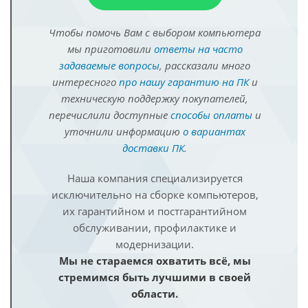
Чтобы помочь Вам с выбором компьютера
мы приготовили
ответы на часто
задаваемые вопросы
, рассказали много
интересного
про нашу гарантию на ПК
и
техническую поддержку покупателей,
перечислили доступные
способы оплаты
и
уточнили информацию
о вариантах
доставки ПК
.
Наша компания специализируется
исключительно на сборке компьютеров,
их гарантийном и постгарантийном
обслуживании, профилактике и
модернизации.
Мы не стараемся охватить всё, мы
стремимся быть лучшими в своей
области.