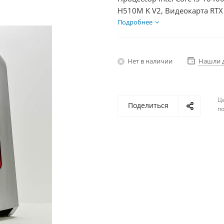
H510M K V2, Видеокарта RTX
БП 600Вт
Подробнее
Нет в наличии
Нашли 
Ц
Поделиться
по