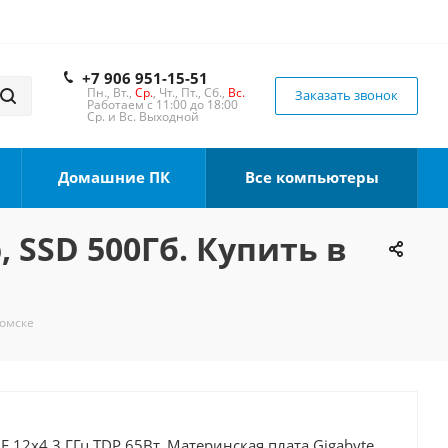
+7 906 951-15-51
Пн., Вт.,
Ср.
, Чт., Пт., Сб.,
Вс.
Заказать звонок
Работаем с 11:00 до 18:00
Ср. и Вс. Выходной
Домашние ПК
Все компьютеры
, SSD 500Гб. Купить в
Томске
0F 12x4.3 ГГц TDP 65Вт, Материнская плата Gigabyte