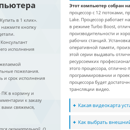
мпьютера
Этот компьютер собран на
процессор с 12 потоками, п
Lake. Процессор работает на
упить в 1 клик».
в режиме Turbo Boost, отл
и нажмите кнопку
производительности и хоро
детали.
рабочих станций. Установк
. Консультант
оперативной памяти, произ
 его исполнения
этой серии выдавать отлич
ресурсоемких профессиона
 желаемой
этого процессора, отлично 
льные пожелания.
программировании и проект
ть и срок исполнения
процессора будет достаточн
трансляции видео.
ПК в корзину и
омментарии к заказу
Какая видеокарта ус
 вами свяжемся,
Как выбрать внешний
тся окончательной. О