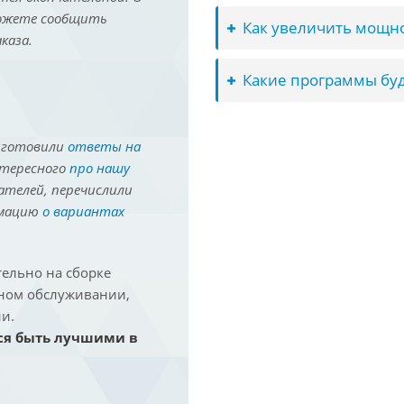
можете сообщить
Как увеличить мощно
каза.
Какие программы буд
иготовили
ответы на
нтересного
про нашу
ателей, перечислили
рмацию
о вариантах
ельно на сборке
йном обслуживании,
и.
ся быть лучшими в