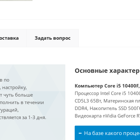
оставка
Задать вопрос
Основные характе
в по
Компьютер Core i5 10400F,
, настройку,
Процессор Intel Core i5 104
ит чуть больше
CD5L3 65Вт, Материнская п
ыполнить в течении
DDR4, Накопитель SSD 500Г
гураций,
Видеокарта nVidia GeForce 
вляется за 1-3 дня.
На базе какого проце