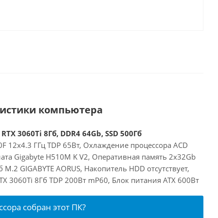
ристики компьютера
 RTX 3060Ti 8Гб, DDR4 64Gb, SSD 500Гб
00F 12x4.3 ГГц TDP 65Вт, Охлаждение процессора ACD
лата Gigabyte H510M K V2, Оперативная память 2x32Gb
б M.2 GIGABYTE AORUS, Накопитель HDD отсутствует,
RTX 3060Ti 8Гб TDP 200Вт mP60, Блок питания ATX 600Вт
ссора собран этот ПК?