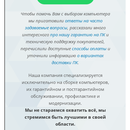
Чтобы помочь Вам с выбором компьютера
мы приготовили
ответы на часто
задаваемые вопросы
, рассказали много
интересного
про нашу гарантию на ПК
и
техническую поддержку покупателей,
перечислили доступные
способы оплаты
и
уточнили информацию
о вариантах
доставки ПК
.
Наша компания специализируется
исключительно на сборке компьютеров,
их гарантийном и постгарантийном
обслуживании, профилактике и
модернизации.
Мы не стараемся охватить всё, мы
стремимся быть лучшими в своей
области.