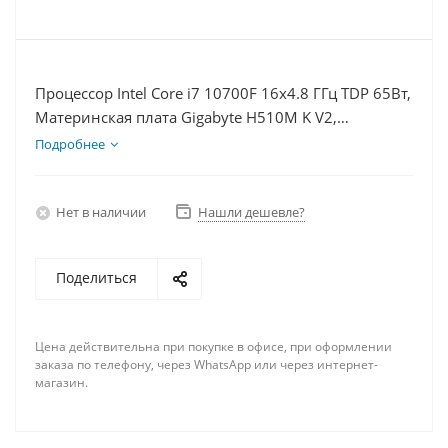
Процессор Intel Core i7 10700F 16x4.8 ГГц TDP 65Вт,
Материнская плата Gigabyte H510M K V2,
Видеокарта RTX 3060Ti 8Гб, Память DDR4 64Gb,
Подробнее
Диски SSD 500Гб, БП 600Вт
Нет в наличии
Нашли дешевле?
Поделиться
Цена действительна при покупке в офисе, при оформлении
заказа по телефону, через WhatsApp или через интернет-
магазин.