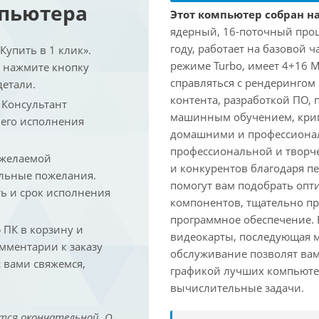
мпьютера
Этот компьютер собран на 
ядерный, 16-поточный проце
году, работает на базовой ч
упить в 1 клик».
режиме Turbo, имеет 4+16 
и нажмите кнопку
справляться с рендеринго
детали.
контента, разработкой ПО,
. Консультант
машинным обучением, крип
 его исполнения
домашними и профессионал
профессиональной и творче
 желаемой
и конкурентов благодаря 
льные пожелания.
помогут вам подобрать опт
ть и срок исполнения
компонентов, тщательно пр
программное обеспечение.
ПК в корзину и
видеокарты, последующая м
омментарии к заказу
обслуживание позволят вам
 вами свяжемся,
графикой лучших компьютер
вычислительные задачи.
тся окончательной. О