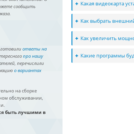
Какая видеокарта ус
можете сообщить
каза.
Как выбрать внешний
Как увеличить мощно
иготовили
ответы на
Какие программы буд
нтересного
про нашу
ателей, перечислили
рмацию
о вариантах
ельно на сборке
йном обслуживании,
и.
ся быть лучшими в