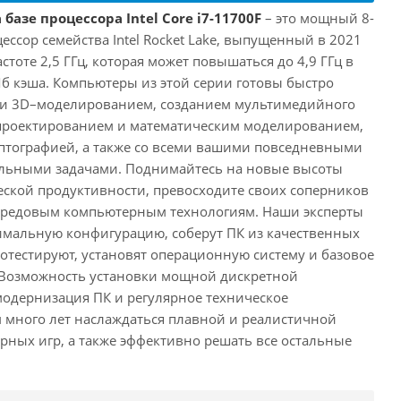
базе процессора Intel Core i7-11700F
– это мощный 8-
ссор семейства Intel Rocket Lake, выпущенный в 2021
астоте 2,5 ГГц, которая может повышаться до 4,9 ГГц в
Мб кэша. Компьютеры из этой серии готовы быстро
м и 3D–моделированием, созданием мультимедийного
 проектированием и математическим моделированием,
тографией, а также со всеми вашими повседневными
ьными задачами. Поднимайтесь на новые высоты
ской продуктивности, превосходите своих соперников
передовым компьютерным технологиям. Наши эксперты
имальную конфигурацию, соберут ПК из качественных
отестируют, установят операционную систему и базовое
 Возможность установки мощной дискретной
одернизация ПК и регулярное техническое
 много лет наслаждаться плавной и реалистичной
ных игр, а также эффективно решать все остальные