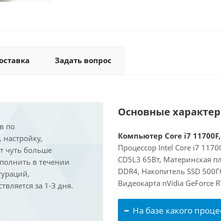
оставка
Задать вопрос
Основные характе
в по
Компьютер Core i7 11700F,
, настройку,
Процессор Intel Core i7 117
ит чуть больше
CD5L3 65Вт, Материнская п
ыполнить в течении
DDR4, Накопитель SSD 500Г
гураций,
Видеокарта nVidia GeForce 
вляется за 1-3 дня.
На базе какого проце