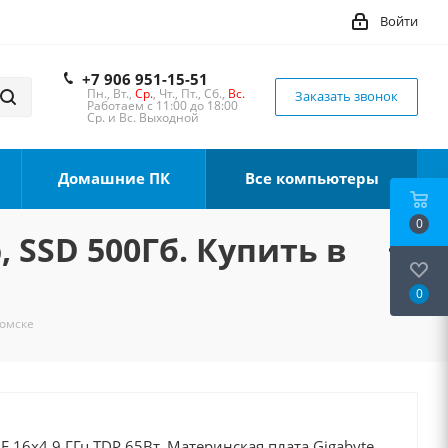
Войти
+7 906 951-15-51
Пн., Вт.,
Ср.
, Чт., Пт., Сб.,
Вс.
Заказать звонок
Работаем с 11:00 до 18:00
Ср. и Вс. Выходной
Домашние ПК
Все компьютеры
0
, SSD 500Гб. Купить в
0
Томске
0F 16x4.9 ГГц TDP 65Вт, Материнская плата Gigabyte