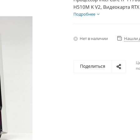
H510M K V2, Видеокарта RTX
БП 600Вт
Подробнее
Нет в наличии
Нашли 
Ц
Поделиться
по