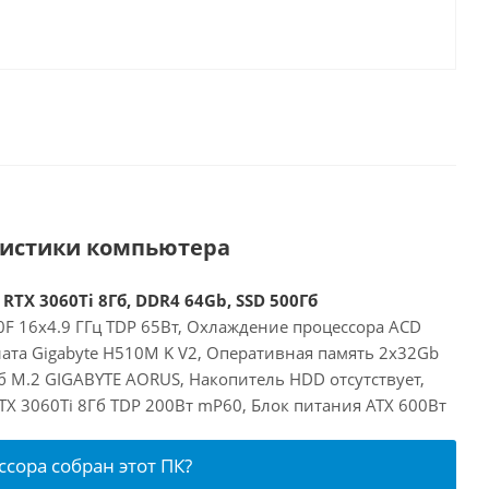
ристики компьютера
 RTX 3060Ti 8Гб, DDR4 64Gb, SSD 500Гб
00F 16x4.9 ГГц TDP 65Вт, Охлаждение процессора ACD
лата Gigabyte H510M K V2, Оперативная память 2x32Gb
б M.2 GIGABYTE AORUS, Накопитель HDD отсутствует,
RTX 3060Ti 8Гб TDP 200Вт mP60, Блок питания ATX 600Вт
ссора собран этот ПК?