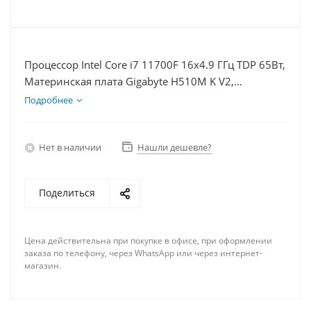
Процессор Intel Core i7 11700F 16x4.9 ГГц TDP 65Вт,
Материнская плата Gigabyte H510M K V2,
Видеокарта RTX 3060Ti 8Гб, Память DDR4 64Gb,
Подробнее
Диски SSD 500Гб + HDD 2Тб, БП 600Вт
Нет в наличии
Нашли дешевле?
Поделиться
Цена действительна при покупке в офисе, при оформлении
заказа по телефону, через WhatsApp или через интернет-
магазин.