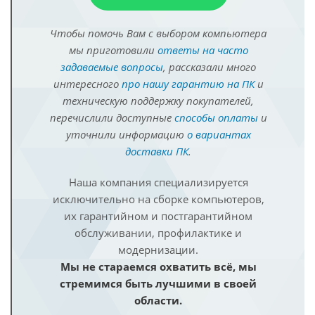
Чтобы помочь Вам с выбором компьютера
мы приготовили
ответы на часто
задаваемые вопросы
, рассказали много
интересного
про нашу гарантию на ПК
и
техническую поддержку покупателей,
перечислили доступные
способы оплаты
и
уточнили информацию
о вариантах
доставки ПК
.
Наша компания специализируется
исключительно на сборке компьютеров,
их гарантийном и постгарантийном
обслуживании, профилактике и
модернизации.
Мы не стараемся охватить всё, мы
стремимся быть лучшими в своей
области.